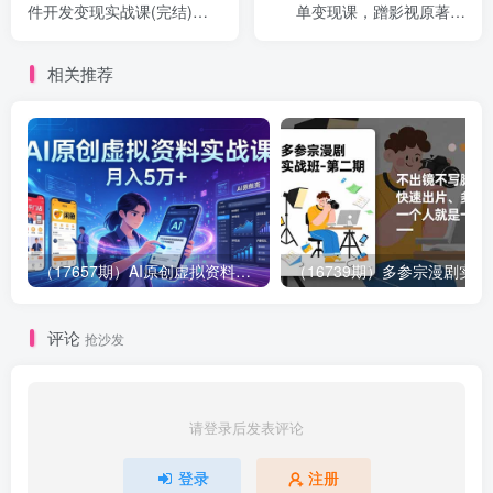
件开发变现实战课(完结)：
单变现课，蹭影视原著流
狗毛不懂的小白，7天入门AI
量，AI做文案素材，三平台
软件开发，立即做出可变现
同步带货赚图书高佣金
相关推荐
的软件
（17657期）AI原创虚拟资料实战课：2026新机会，小红书闲鱼开店，普通人用AI轻松变现，月入5万+
（16739期）多参
评论
抢沙发
请登录后发表评论
登录
注册