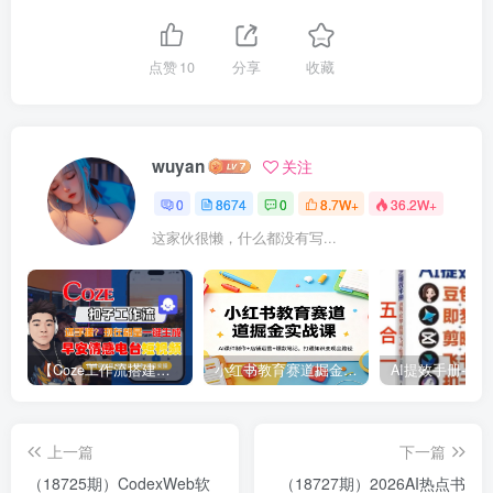
点赞
10
分享
收藏
wuyan
关注
0
8674
0
8.7W+
36.2W+
这家伙很懒，什么都没有写...
【Coze工作流搭建实操教程】【coze】早安情感电台日签视频还在手动做？用扣子工作流自动生成，省时90%
小红书教育赛道掘金实战课：AI课件制作+店铺运营+爆款笔记，打通知识变现全路径
上一篇
下一篇
（18725期）CodexWeb软
（18727期）2026AI热点书