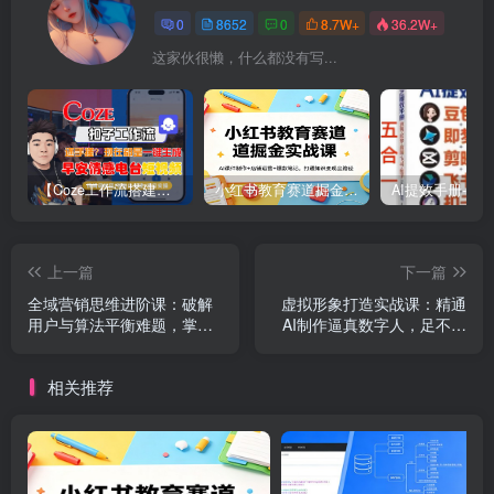
0
8652
0
8.7W+
36.2W+
这家伙很懒，什么都没有写...
【Coze工作流搭建实操教程】【coze】早安情感电台日签视频还在手动做？用扣子工作流自动生成，省时90%
小红书教育赛道掘金实战课：AI课件制作+店铺运营+爆款笔记，打通知识变现全路径
上一篇
下一篇
全域营销思维进阶课：破解
虚拟形象打造实战课：精通
用户与算法平衡难题，掌握
AI制作逼真数字人，足不出
双向兼顾的高效运营核心秘
镜轻松开展产品带货与变现
诀
相关推荐