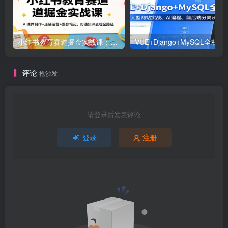
小红书教育赛道掘金实战课：AI课件制作+店铺运营+爆款笔记，打通知识变现全路径
VUE+Django+MySQL
评论
抢沙发
请登录后发表评论
登录
注册