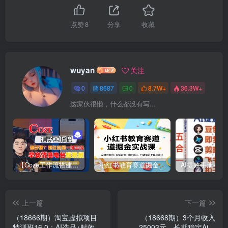
点赞
8
分享
收藏
wuyan
关注
0
8687
0
8.7W+
36.3W+
这家伙很懒，什么都没有写...
【Coze工作流搭建实操教程】【coze】早安情感电台日签视频还在手动做？用扣子工作流自动生成，省时90%
小红书教育赛道掘金实战课：AI课件制作+店铺运营+爆款笔记，打通知识变现全路径
上一篇
下一篇
（18666期）淘宝虚拟项目
（18668期）3个月收入
特训班16.0：AI选品+时效品
25003元，长期稳定Ai任