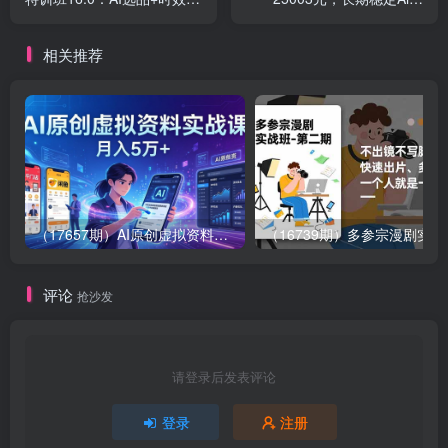
+小爆品快速起店，打造自动
务，新手3天入门 全民可
盈利店铺
做！
相关推荐
（17657期）AI原创虚拟资料实战课：2026新机会，小红书闲鱼开店，普通人用AI轻松变现，月入5万+
（16739期）多参
评论
抢沙发
请登录后发表评论
登录
注册