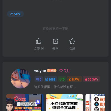
VIP2
喜欢就支持一下吧
点赞
14
分享
收藏
wuyan
关注
0
8688
0
8.7W+
36.3W+
这家伙很懒，什么都没有写...