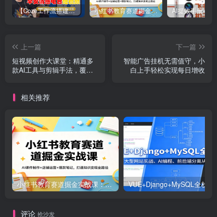
【Coze工作流搭建实操教程】【coze】早安情感电台日签视频还在手动做？用扣子工作流自动生成，省时90%
小红书教育赛道掘金实战课：AI课件制作+店铺运营+爆款笔记，打通知识变现全路径
上一篇
下一篇
短视频创作大课堂：精通多
智能广告挂机无需值守，小
款AI工具与剪辑手法，覆盖
白上手轻松实现每日增收
带货、育儿、古风等热门领
域
相关推荐
小红书教育赛道掘金实战课：AI课件制作+店铺运营+爆款笔记，打通知识变现全路径
VUE+Django+MySQL
评论
抢沙发