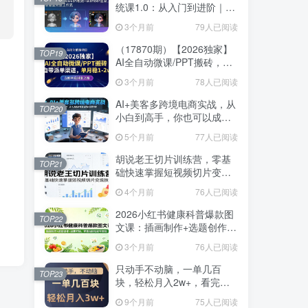
统课1.0：从入门到进阶｜
ZBrush雕刻+Blender渲染，
3个月前
79人已阅读
10章覆盖完整工作流
（17870期）【2026独家】
TOP19
AI全自动微课/PPT搬砖，自
带派单渠道，单月稳1-2W
3个月前
78人已阅读
AI+美客多跨境电商实战，从
TOP20
小白到高手，你也可以成为
美客多跨境电商的运营专家
5个月前
77人已阅读
胡说老王切片训练营，零基
TOP21
础快速掌握短视频切片变现
技巧
4个月前
76人已阅读
2026小红书健康科普爆款图
TOP22
文课：插画制作+选题创作
+品牌对接，零基础轻松起号
3个月前
76人已阅读
变现
只动手不动脑，一单几百
TOP23
块，轻松月入2w+，看完就
能直接操作，详细教程
9个月前
75人已阅读