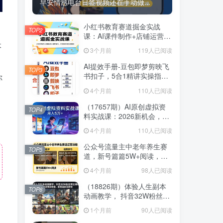
早安情感电台日签视频还在手动做...
小红书教育赛道掘金实战
TOP2
课：AI课件制作+店铺运营
本
+爆款笔记，打通知识变现全
3个月前
119人已阅读
路径
AI提效手册-豆包即梦剪映飞
TOP3
书扣子，5合1精讲实操指
你
南，30+常见职场案例拿来即
4个月前
110人已阅读
用
（17657期）AI原创虚拟资
TOP4
料实战课：2026新机会，小
红书闲鱼开店，普通人用AI
4个月前
110人已阅读
轻松变现，月入5万+
公众号流量主中老年养生赛
TOP5
道，新号篇篇5W+阅读，新
手也能这样跑
4个月前
98人已阅读
（18826期）体验人生副本
TOP6
动画教学， 抖音32W粉丝博
主课程，可做精选独家收
1个月前
90人已阅读
益，新赛道新涨粉快