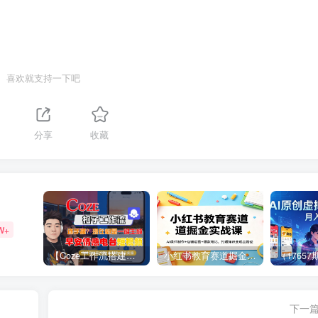
喜欢就支持一下吧
分享
收藏
W+
【Coze工作流搭建实操教程】【coze】早安情感电台日签视频还在手动做？用扣子工作流自动生成，省时90%
小红书教育赛道掘金实战课：AI课件制作+店铺运营+爆款笔记，打通知识变现全路径
下一