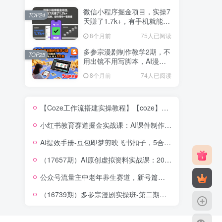
微信小程序掘金项目，实操7
TOP24
天賺了1.7k+，有手机就能
做，操作简单一看就懂【揭
8个月前
75人已阅读
秘】
多参宗漫剧制作教学2期，不
TOP25
用出镜不用写脚本，AI漫剧
正让普通人月入5位数
8个月前
74人已阅读
【Coze工作流搭建实操教程】【coze】早安情感电台日签视频还在手动做？用扣子工作流自动生成，省时90%
小红书教育赛道掘金实战课：AI课件制作+店铺运营+爆款笔记，打通知识变现全路径
AI提效手册-豆包即梦剪映飞书扣子，5合1精讲实操指南，30+常见职场案例拿来即用
（17657期）AI原创虚拟资料实战课：2026新机会，小红书闲鱼开店，普通人用AI轻松变现，月入5万+
公众号流量主中老年养生赛道，新号篇篇5W+阅读，新手也能这样跑
（16739期）多参宗漫剧实操班-第二期，不出镜不写脚本、快速出片、多平台变现，一个人就是一家工作室