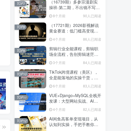
（16739期）多参宗漫剧实
TOP7
操班-第二期，不出镜不写脚
本、快速出片、多平台变
8个月前
90人已阅读
现，一个人就是一家工作室
（17721期）2026影视解说
TOP8
黄金赛道：低门槛高变现，
跟着百万粉丝博主吃透独家
4个月前
86人已阅读
变现钥匙
剪辑行业全能课程，剪辑职
TOP9
场全流程，告别剪辑迷茫，
掌握剪辑核心思路
3个月前
84人已阅读
TikTok跨境课程（美区），
TOP10
全是能落地的实操干货，快
速搭建起自己的TK小店
6个月前
83人已阅读
VUE+Django+MySQL全栈开
TOP11
发课：大型网站实战、AI编
（17657期）AI原创虚拟资料实战课：2026新机会，小红书闲鱼开店，普通人用AI轻松变现，月入5万+
AI提效手册-豆包即梦剪映飞书扣子，5合1精讲实操指南，30+常见职场案例拿来即用
公众号流量主中老年养生赛道，新号篇篇5W+阅读，新手也能这样跑
程、前后端分离从零搭建上
4个月前
82人已阅读
线
AI闲鱼高客单变现项目，从
TOP12
认知到实操，手把手教你用
篇
AI工具把闲鱼做透做精，轻