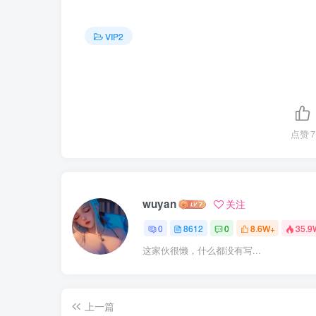
VIP2
点赞
7
wuyan
关注
0
8612
0
8.6W+
35.9
这家伙很懒，什么都没有写...
上一篇