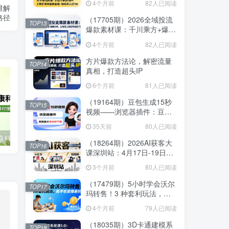
4个月前
82人已阅读
维解
松月入过1W
路径
（17705期）2026全域投流
TOP13
爆款素材课：千川乘方+爆款
结构+逐帧分析，让电商人轻
4个月前
82人已阅读
松学会投千川
方片爆款方法论，解密流量
TOP14
真相，打造超头IP
6个月前
81人已阅读
（19164期）豆包生成15秒
TOP15
视频——浏览器插件：豆
包/Dola 视频图片无水印下载
35天前
80人已阅读
+ 解锁15秒视频生成
2026小红书健康科普爆款图文课：插画制作+选题创作+品牌对接，零基础轻松起号变现
“大乘活法”AI对口型视频创作全攻略：文案剪辑+声音克隆+封面制作，快速起号变现
（18264期）2026AI获客大
TOP16
课深圳站：4月17日-19日3
天2夜拆透小红书+IP+短视
3个月前
80人已阅读
频，老板操盘手必来
（17479期）5小时学会沃尔
TOP17
玛转售！3 种套利玩法，新
手也能赚差价
4个月前
79人已阅读
（18035期）3D卡通建模系
TOP18