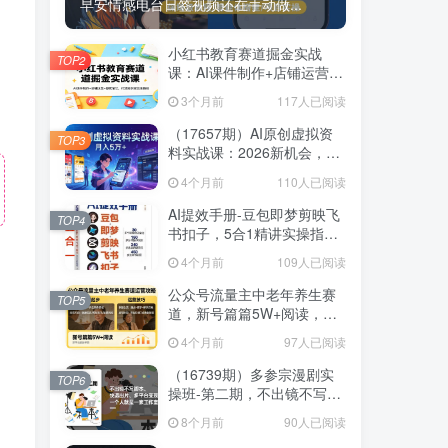
早安情感电台日签视频还在手动做...
小红书教育赛道掘金实战
TOP2
课：AI课件制作+店铺运营
+爆款笔记，打通知识变现全
3个月前
117人已阅读
路径
（17657期）AI原创虚拟资
TOP3
料实战课：2026新机会，小
红书闲鱼开店，普通人用AI
4个月前
110人已阅读
轻松变现，月入5万+
AI提效手册-豆包即梦剪映飞
TOP4
书扣子，5合1精讲实操指
南，30+常见职场案例拿来即
4个月前
109人已阅读
用
公众号流量主中老年养生赛
TOP5
道，新号篇篇5W+阅读，新
手也能这样跑
4个月前
97人已阅读
（16739期）多参宗漫剧实
TOP6
操班-第二期，不出镜不写脚
本、快速出片、多平台变
8个月前
90人已阅读
现，一个人就是一家工作室