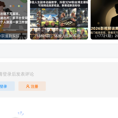
（16739期）多参宗漫剧实操班-第二期，不出镜不写脚本、快速出片、多平台变现，一个人就是一家工作室
（18826期）体验人生副本动画教学， 抖音32W粉丝博主课程，可做精选独家收益，新赛道新涨粉快
请登录后发表评论
登录
注册