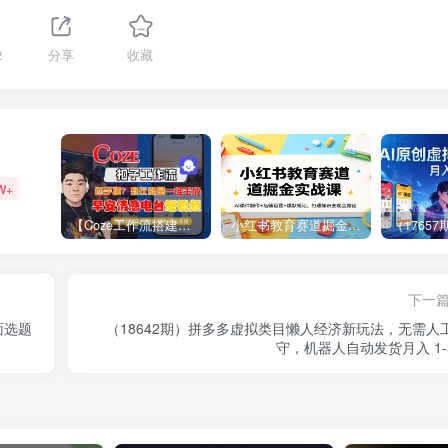
2
分享
收藏
W+
【Coze工作流搭建实操教程】【coze】早安情感电台日签视频还在手动做？用扣子工作流自动生成，省时90%
小红书教育赛道掘金实战课：AI课件制作+店铺运营+爆款笔记，打通知识变现全路径
下一
面选题
（18642期）拼多多虚拟类目懒人经济新玩法，无需人
守，机器人自动发货月入 1-