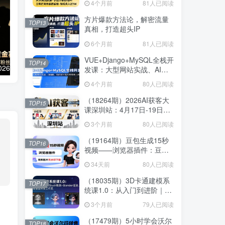
4个月前
81人已阅读
松月入过1W
方片爆款方法论，解密流量
TOP13
真相，打造超头IP
6个月前
81人已阅读
VUE+Django+MySQL全栈开
TOP14
（17721期）2026影视解说黄金赛道：低门槛高变现，跟着百万粉丝博主吃透独家变现钥匙
（17705期）2026全域投流爆款素材课：千川乘方+爆款结构+逐帧分析，让电商人轻松学会投千川
发课：大型网站实战、AI编
程、前后端分离从零搭建上
4个月前
80人已阅读
线
（18264期）2026AI获客大
TOP15
课深圳站：4月17日-19日3
天2夜拆透小红书+IP+短视
3个月前
80人已阅读
频，老板操盘手必来
（19164期）豆包生成15秒
TOP16
视频——浏览器插件：豆
包/Dola 视频图片无水印下载
34天前
80人已阅读
+ 解锁15秒视频生成
（18035期）3D卡通建模系
TOP17
统课1.0：从入门到进阶｜
ZBrush雕刻+Blender渲染，
3个月前
79人已阅读
10章覆盖完整工作流
（17479期）5小时学会沃尔
TOP18