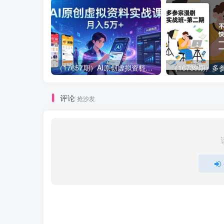
（17657期）AI原创虚拟资料实战课：2026新机会，小红书闲鱼开店，普通人用AI轻松变现，月入5万+
评论
抢沙发