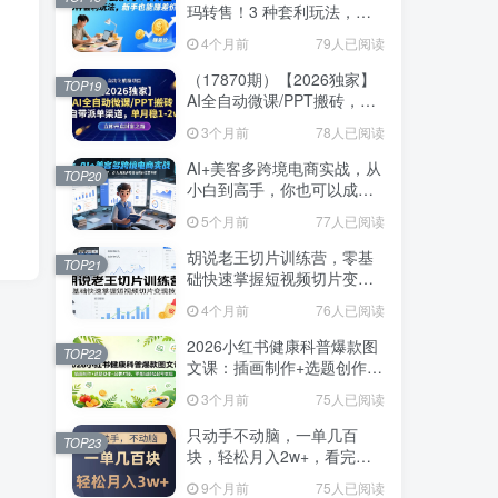
玛转售！3 种套利玩法，新
手也能赚差价
4个月前
79人已阅读
（17870期）【2026独家】
TOP19
AI全自动微课/PPT搬砖，自
带派单渠道，单月稳1-2W
3个月前
78人已阅读
AI+美客多跨境电商实战，从
TOP20
小白到高手，你也可以成为
美客多跨境电商的运营专家
5个月前
77人已阅读
胡说老王切片训练营，零基
TOP21
础快速掌握短视频切片变现
技巧
4个月前
76人已阅读
2026小红书健康科普爆款图
TOP22
文课：插画制作+选题创作
+品牌对接，零基础轻松起号
3个月前
75人已阅读
变现
只动手不动脑，一单几百
TOP23
块，轻松月入2w+，看完就
能直接操作，详细教程
9个月前
75人已阅读