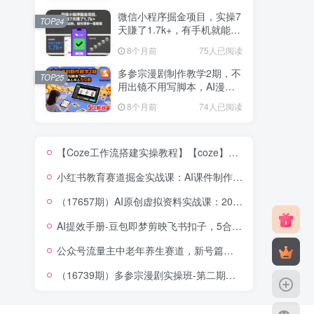
微信小程序掘金项目，实操7
TOP24
天賺了1.7k+，有手机就能
做，操作简单一看就懂【揭
8个月前
75人已阅读
秘】
多参宗漫剧制作教学2期，不
TOP25
用出镜不用写脚本，AI漫剧
正让普通人月入5位数
8个月前
74人已阅读
【Coze工作流搭建实操教程】【coze】早安情感电台日签视频还在手动做？用扣子工作流自动生成，省时90%
小红书教育赛道掘金实战课：AI课件制作+店铺运营+爆款笔记，打通知识变现全路径
（17657期）AI原创虚拟资料实战课：2026新机会，小红书闲鱼开店，普通人用AI轻松变现，月入5万+
AI提效手册-豆包即梦剪映飞书扣子，5合1精讲实操指南，30+常见职场案例拿来即用
公众号流量主中老年养生赛道，新号篇篇5W+阅读，新手也能这样跑
（16739期）多参宗漫剧实操班-第二期，不出镜不写脚本、快速出片、多平台变现，一个人就是一家工作室