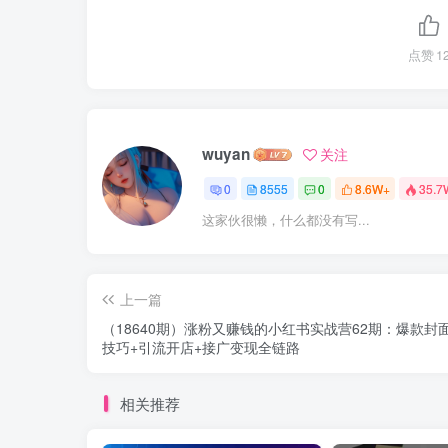
点赞
1
wuyan
关注
0
8555
0
8.6W+
35.7
这家伙很懒，什么都没有写...
上一篇
（18640期）涨粉又赚钱的小红书实战营62期：爆款封
技巧+引流开店+接广变现全链路
相关推荐