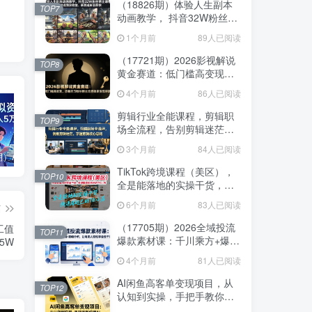
（18826期）体验人生副本
TOP7
动画教学， 抖音32W粉丝博
主课程，可做精选独家收
1个月前
89人已阅读
益，新赛道新涨粉快
（17721期）2026影视解说
TOP8
黄金赛道：低门槛高变现，
跟着百万粉丝博主吃透独家
4个月前
86人已阅读
变现钥匙
剪辑行业全能课程，剪辑职
TOP9
场全流程，告别剪辑迷茫，
掌握剪辑核心思路
3个月前
84人已阅读
（17657期）AI原创虚拟资料实战课：2026新机会，小红书闲鱼开店，普通人用AI轻松变现，月入5万+
AI提效手册-豆包即梦剪映飞书扣子，5合1精讲实操指南，30+常见职场案例拿来即用
公众号流量主中老年养生赛道，新号篇篇5W+阅读，新手也能这样跑
TikTok跨境课程（美区），
TOP10
全是能落地的实操干货，快
速搭建起自己的TK小店
6个月前
83人已阅读
篇
（17705期）2026全域投流
工值
TOP11
爆款素材课：千川乘方+爆款
5W
结构+逐帧分析，让电商人轻
4个月前
81人已阅读
松学会投千川
AI闲鱼高客单变现项目，从
TOP12
认知到实操，手把手教你用
AI工具把闲鱼做透做精，轻