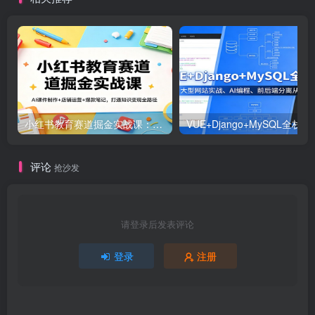
小红书教育赛道掘金实战课：AI课件制作+店铺运营+爆款笔记，打通知识变现全路径
VUE+Django+MySQL
评论
抢沙发
请登录后发表评论
登录
注册