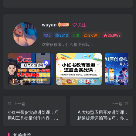
wuyan
关注
0
8613
0
8.6W+
35.9W+
这家伙很懒，什么都没有写...
【Coze工作流搭建实操教程】【coze】早安情感电台日签视频还在手动做？用扣子工作流自动生成，省时90%
小红书教育赛道掘金实战课：AI课件制作+店铺运营+爆款笔记，打通知识变现全路径
上一篇
下一篇
小红书带货实战进阶课：巧
AI大模型应用开发进阶课：
用AI工具批量创作内容，开
精通提示词编写技巧，多平
店选品合规运营实现店铺增
台搭建部署技能实现商用化
收
应用
相关推荐