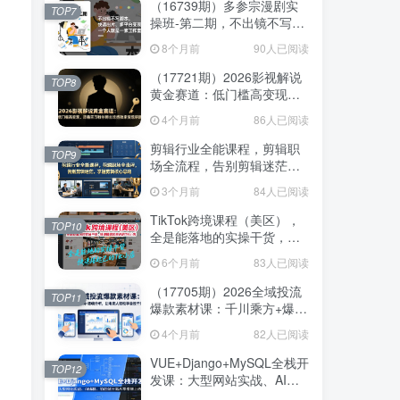
（16739期）多参宗漫剧实
TOP7
操班-第二期，不出镜不写脚
本、快速出片、多平台变
8个月前
90人已阅读
现，一个人就是一家工作室
（17721期）2026影视解说
TOP8
黄金赛道：低门槛高变现，
跟着百万粉丝博主吃透独家
4个月前
86人已阅读
变现钥匙
剪辑行业全能课程，剪辑职
TOP9
场全流程，告别剪辑迷茫，
掌握剪辑核心思路
3个月前
84人已阅读
TikTok跨境课程（美区），
TOP10
全是能落地的实操干货，快
速搭建起自己的TK小店
6个月前
83人已阅读
（17705期）2026全域投流
TOP11
爆款素材课：千川乘方+爆款
结构+逐帧分析，让电商人轻
4个月前
82人已阅读
松学会投千川
VUE+Django+MySQL全栈开
TOP12
发课：大型网站实战、AI编
程、前后端分离从零搭建上