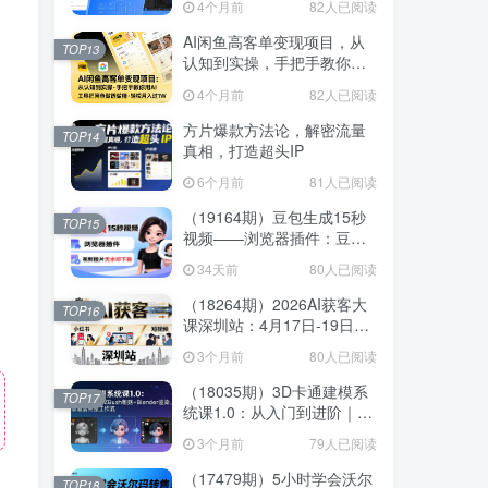
4个月前
82人已阅读
线
AI闲鱼高客单变现项目，从
TOP13
认知到实操，手把手教你用
AI工具把闲鱼做透做精，轻
4个月前
82人已阅读
松月入过1W
方片爆款方法论，解密流量
TOP14
真相，打造超头IP
6个月前
81人已阅读
（19164期）豆包生成15秒
TOP15
视频——浏览器插件：豆
包/Dola 视频图片无水印下载
34天前
80人已阅读
+ 解锁15秒视频生成
（18264期）2026AI获客大
TOP16
课深圳站：4月17日-19日3
天2夜拆透小红书+IP+短视
3个月前
80人已阅读
频，老板操盘手必来
（18035期）3D卡通建模系
TOP17
统课1.0：从入门到进阶｜
ZBrush雕刻+Blender渲染，
3个月前
79人已阅读
10章覆盖完整工作流
（17479期）5小时学会沃尔
TOP18