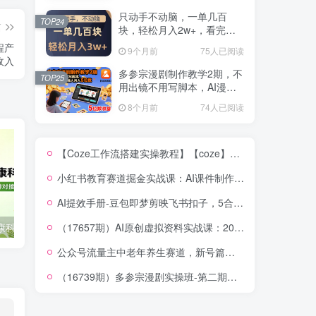
秘】
只动手不动脑，一单几百
TOP24
篇
块，轻松月入2w+，看完就
能直接操作，详细教程
程产
9个月前
75人已阅读
收入
多参宗漫剧制作教学2期，不
TOP25
用出镜不用写脚本，AI漫剧
正让普通人月入5位数
8个月前
74人已阅读
【Coze工作流搭建实操教程】【coze】早安情感电台日签视频还在手动做？用扣子工作流自动生成，省时90%
小红书教育赛道掘金实战课：AI课件制作+店铺运营+爆款笔记，打通知识变现全路径
AI提效手册-豆包即梦剪映飞书扣子，5合1精讲实操指南，30+常见职场案例拿来即用
（17657期）AI原创虚拟资料实战课：2026新机会，小红书闲鱼开店，普通人用AI轻松变现，月入5万+
2026小红书健康科普爆款图文课：插画制作+选题创作+品牌对接，零基础轻松起号变现
“大乘活法”AI对口型视频创作全攻略：文案剪辑+声音克隆+封面制作，快速起号变现
公众号流量主中老年养生赛道，新号篇篇5W+阅读，新手也能这样跑
（16739期）多参宗漫剧实操班-第二期，不出镜不写脚本、快速出片、多平台变现，一个人就是一家工作室