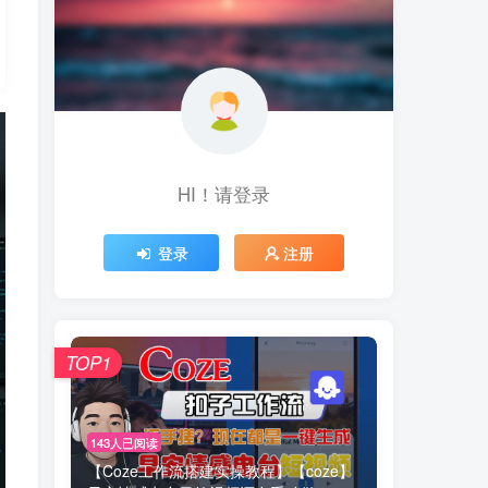
HI！请登录
登录
注册
TOP1
143人已阅读
【Coze工作流搭建实操教程】【coze】