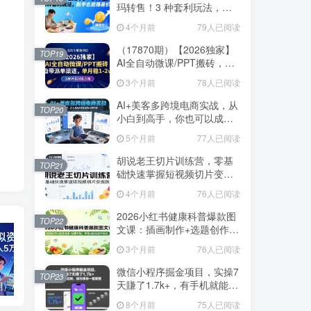
玛转售！3 种套利玩法，新
手也能赚差价
4个月前
79人已阅读
（17870期）【2026独家】
TOP19
AI全自动微课/PPT搬砖，自
带派单渠道，单月稳1-2W
3个月前
78人已阅读
AI+美客多跨境电商实战，从
TOP20
小白到高手，你也可以成为
美客多跨境电商的运营专家
5个月前
77人已阅读
胡说老王切片训练营，零基
TOP21
础快速掌握短视频切片变现
技巧
4个月前
76人已阅读
2026小红书健康科普爆款图
TOP22
文课：插画制作+选题创作
+品牌对接，零基础轻松起号
3个月前
76人已阅读
变现
微信小程序掘金项目，实操7
TOP23
天賺了1.7k+，有手机就能
（17657期）AI原创虚拟资料实战课：2026新机会，小红书闲鱼开店，普通人用AI轻松变现，月入5万+
AI提效手册-豆包即梦剪映飞书扣子，5合1精讲实操指南，30+常见职场案例拿来即用
公众号流量主中老年养生赛道，新号篇篇5W+阅读，新手也能这样跑
做，操作简单一看就懂【揭
8个月前
75人已阅读