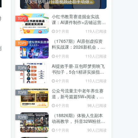
早安情感电台日签视频还在手动做...
小红书教育赛道掘金实战
讲
TOP2
课：AI课件制作+店铺运营
词
+爆款笔记，打通知识变现全
3个月前
119人已阅读
路径
（17657期）AI原创虚拟资
TOP3
料实战课：2026新机会，小
制
红书闲鱼开店，普通人用AI
4个月前
110人已阅读
轻松变现，月入5万+
AI提效手册-豆包即梦剪映飞
TOP4
书扣子，5合1精讲实操指
南，30+常见职场案例拿来即
4个月前
110人已阅读
用
公众号流量主中老年养生赛
TOP5
道，新号篇篇5W+阅读，新
手也能这样跑
4个月前
98人已阅读
（18826期）体验人生副本
TOP6
动画教学， 抖音32W粉丝博
主课程，可做精选独家收
1个月前
90人已阅读
益，新赛道新涨粉快