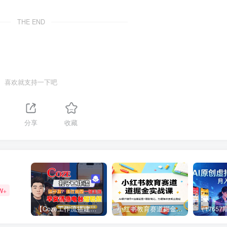
THE END
喜欢就支持一下吧
1
分享
收藏
W+
【Coze工作流搭建实操教程】【coze】早安情感电台日签视频还在手动做？用扣子工作流自动生成，省时90%
小红书教育赛道掘金实战课：AI课件制作+店铺运营+爆款笔记，打通知识变现全路径