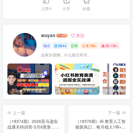
点赞
6
分享
收藏
wuyan
关注
0
8644
0
8.7W+
36.1W+
这家伙很懒，什么都没有写...
【Coze工作流搭建实操教程】【coze】早安情感电台日签视频还在手动做？用扣子工作流自动生成，省时90%
小红书教育赛道掘金实战课：AI课件制作+店铺运营+爆款笔记，打通知识变现全路径
上一篇
下一篇
（18374期）2026亚马逊实
（18376期）AI 教育人工智
战通关特训营-5月8更新，多
能新风口，每月稳入1W+，
维选品+渐进式打法+AI应
提供免费变现资源！你只管