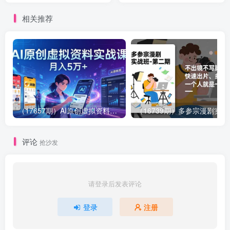
用，从0到1打造盈利店铺
执行 小白可做
相关推荐
（17657期）AI原创虚拟资料实战课：2026新机会，小红书闲鱼开店，普通人用AI轻松变现，月入5万+
（16739期）多参
评论
抢沙发
请登录后发表评论
登录
注册