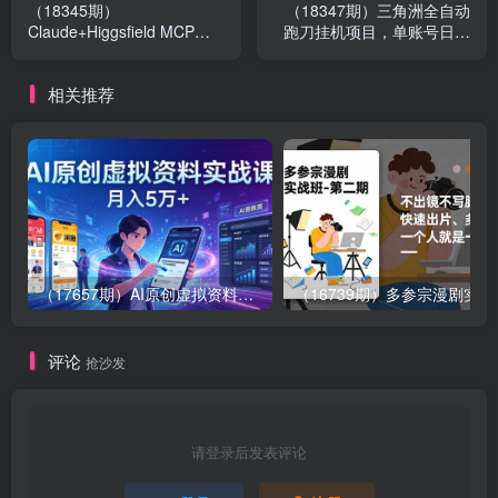
（18345期）
（18347期）三角洲全自动
Claude+Higgsfield MCP新
跑刀挂机项目，单账号日收
一代AI视频工作流：一键写
15~20
脚本生成画面，自动输出成
相关推荐
片
（17657期）AI原创虚拟资料实战课：2026新机会，小红书闲鱼开店，普通人用AI轻松变现，月入5万+
（16739期）多参
评论
抢沙发
请登录后发表评论