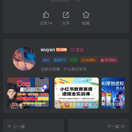
点赞
14
分享
收藏
wuyan
关注
0
8571
0
8.6W+
35.8W+
这家伙很懒，什么都没有写...
【Coze工作流搭建实操教程】【coze】早安情感电台日签视频还在手动做？用扣子工作流自动生成，省时90%
小红书教育赛道掘金实战课：AI课件制作+店铺运营+爆款笔记，打通知识变现全路径
上一篇
下一篇