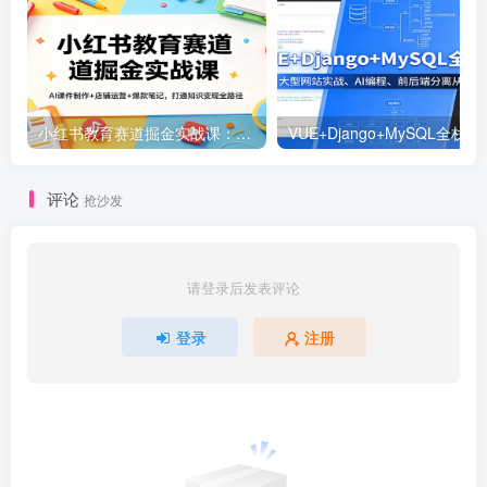
小红书教育赛道掘金实战课：AI课件制作+店铺运营+爆款笔记，打通知识变现全路径
VUE+Django+MySQL
评论
抢沙发
请登录后发表评论
登录
注册