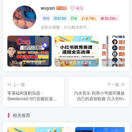
wuyan
关注
0
8733
0
8.7W+
36.5W+
这家伙很懒，什么都没有写...
【Coze工作流搭建实操教程】【coze】早安情感电台日签视频还在手动做？用扣子工作流自动生成，省时90%
小红书教育赛道掘金实战课：AI课件制作+店铺运营+爆款笔记，打通知识变现全路径
上一篇
下一篇
零基础AI漫剧实战：
汽水音乐 利用小号循环播放
Seedance2.0打造爆款漫
自己的原创歌曲 日入500+
剧，全套资料+配套素材
相关推荐