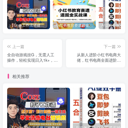
【Coze工作流搭建实操教程】【coze】早安情感电台日签视频还在手动做？用扣子工作流自动生成，省时90%
小红书教育赛道掘金实战课：AI课件制作+店铺运营+爆款笔记，打通知识变现全路径
上一篇
下一篇
全自动游戏挂G，无需人工
从新人进阶小红书电商大
操作，轻松实现日入1k+，长
佬，红书电商全面进阶课
久稳运行【揭秘】
程，3对1保姆级教学，全方
位玩透红书电商
相关推荐
【Coze工作流搭建实操教程】【coze】早安情感电台日签视频还在手动做？用扣子工作流自动生成，省时90%