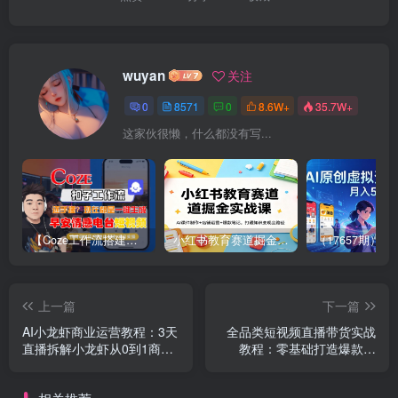
wuyan
关注
0
8571
0
8.6W+
35.7W+
这家伙很懒，什么都没有写...
【Coze工作流搭建实操教程】【coze】早安情感电台日签视频还在手动做？用扣子工作流自动生成，省时90%
小红书教育赛道掘金实战课：AI课件制作+店铺运营+爆款笔记，打通知识变现全路径
上一篇
下一篇
AI小龙虾商业运营教程：3天
全品类短视频直播带货实战
直播拆解小龙虾从0到1商业
教程：零基础打造爆款视
模式搭建到盈利
频，掌握直播成交核心技巧