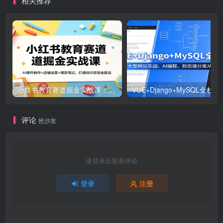
相关推荐
小红书教育赛道掘金实战课：AI课件制作+店铺运营+爆款笔记，打通知识变现全路径
VUE+Django+MySQL
评论
抢沙发
请登录后发表评论
登录
注册