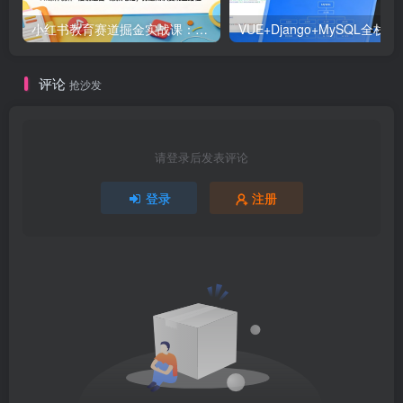
小红书教育赛道掘金实战课：AI课件制作+店铺运营+爆款笔记，打通知识变现全路径
VUE+Django+MySQL
评论
抢沙发
请登录后发表评论
登录
注册