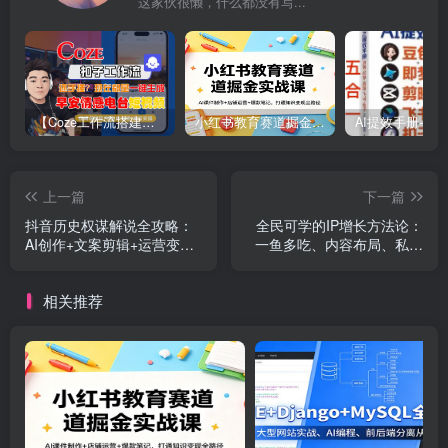
这家伙很懒，什么都没有写...
【Coze工作流搭建实操教程】【coze】早安情感电台日签视频还在手动做？用扣子工作流自动生成，省时90%
小红书教育赛道掘金实战课：AI课件制作+店铺运营+爆款笔记，打通知识变现全路径
上一篇
下一篇
抖音历史权谋解说全攻略：
全民可学的IP增长方法论：
AI创作+文案剪辑+运营变现
一鱼多吃、内容布局、私域
落地教学
成交，助力普通人百万营收
相关推荐