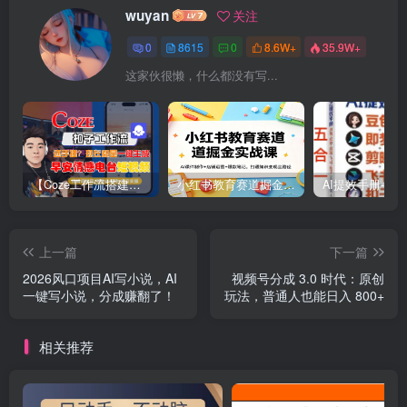
wuyan
关注
0
8615
0
8.6W+
35.9W+
这家伙很懒，什么都没有写...
【Coze工作流搭建实操教程】【coze】早安情感电台日签视频还在手动做？用扣子工作流自动生成，省时90%
小红书教育赛道掘金实战课：AI课件制作+店铺运营+爆款笔记，打通知识变现全路径
上一篇
下一篇
2026风口项目AI写小说，AI
视频号分成 3.0 时代：原创
一键写小说，分成赚翻了！
玩法，普通人也能日入 800+
相关推荐