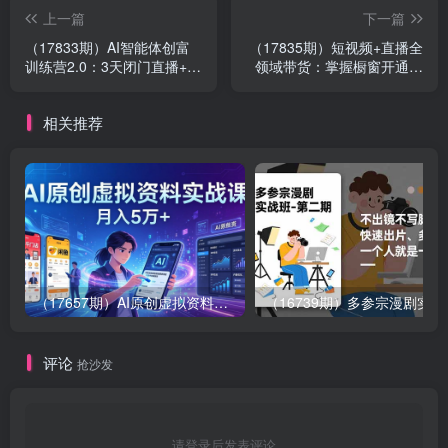
上一篇
下一篇
（17833期）AI智能体创富
（17835期）短视频+直播全
训练营2.0：3天闭门直播+视
领域带货：掌握橱窗开通、
频课+工具库，从0到1搭建
挂车、选品、爆款文案改编
智能体附138个工作流
等短视频带货全流程
相关推荐
（17657期）AI原创虚拟资料实战课：2026新机会，小红书闲鱼开店，普通人用AI轻松变现，月入5万+
（16739期）多参
评论
抢沙发
请登录后发表评论