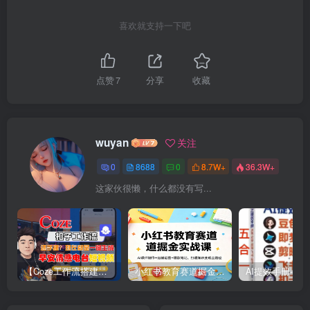
喜欢就支持一下吧
点赞
7
分享
收藏
wuyan
关注
0
8688
0
8.7W+
36.3W+
这家伙很懒，什么都没有写...
【Coze工作流搭建实操教程】【coze】早安情感电台日签视频还在手动做？用扣子工作流自动生成，省时90%
小红书教育赛道掘金实战课：AI课件制作+店铺运营+爆款笔记，打通知识变现全路径