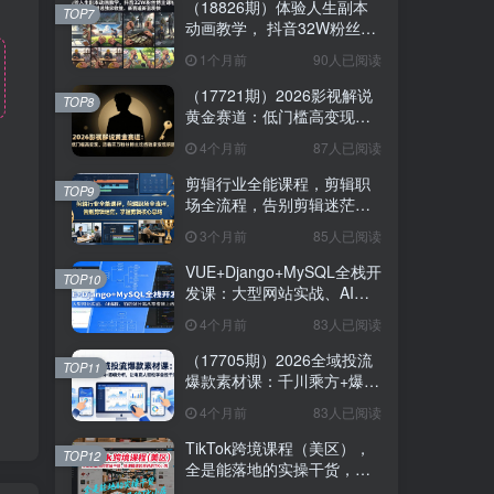
（18826期）体验人生副本
TOP7
动画教学， 抖音32W粉丝博
主课程，可做精选独家收
1个月前
90人已阅读
益，新赛道新涨粉快
（17721期）2026影视解说
TOP8
黄金赛道：低门槛高变现，
跟着百万粉丝博主吃透独家
4个月前
87人已阅读
变现钥匙
剪辑行业全能课程，剪辑职
TOP9
场全流程，告别剪辑迷茫，
掌握剪辑核心思路
3个月前
85人已阅读
VUE+Django+MySQL全栈开
TOP10
发课：大型网站实战、AI编
程、前后端分离从零搭建上
4个月前
83人已阅读
线
（17705期）2026全域投流
TOP11
爆款素材课：千川乘方+爆款
结构+逐帧分析，让电商人轻
4个月前
83人已阅读
松学会投千川
TikTok跨境课程（美区），
TOP12
全是能落地的实操干货，快
速搭建起自己的TK小店