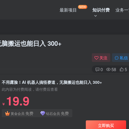
NEW
最新项目
知识付费
业务一
脑搬运也能日入 300+
关注
私信
0
58
5
不用露脸！AI 机器人搞怪赛道，无脑搬运也能日入 300+
此内容为付费阅读，请付费后查看
19.9
￥
免费
免费
黄金会员
钻石会员
立即购买