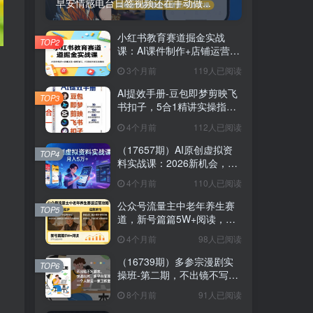
早安情感电台日签视频还在手动做...
小红书教育赛道掘金实战
TOP2
课：AI课件制作+店铺运营
+爆款笔记，打通知识变现全
3个月前
119人已阅读
路径
AI提效手册-豆包即梦剪映飞
TOP3
书扣子，5合1精讲实操指
南，30+常见职场案例拿来即
4个月前
112人已阅读
用
（17657期）AI原创虚拟资
TOP4
料实战课：2026新机会，小
红书闲鱼开店，普通人用AI
4个月前
110人已阅读
轻松变现，月入5万+
公众号流量主中老年养生赛
TOP5
道，新号篇篇5W+阅读，新
手也能这样跑
4个月前
98人已阅读
（16739期）多参宗漫剧实
TOP6
操班-第二期，不出镜不写脚
本、快速出片、多平台变
8个月前
91人已阅读
现，一个人就是一家工作室