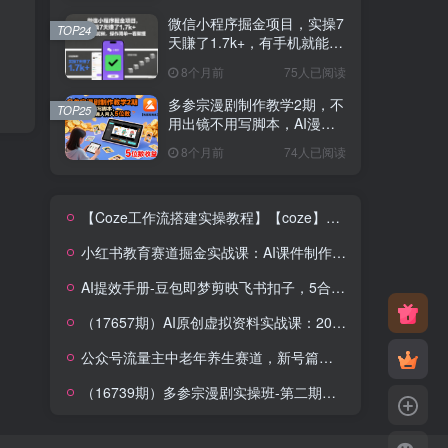
微信小程序掘金项目，实操7
TOP24
天賺了1.7k+，有手机就能
做，操作简单一看就懂【揭
8个月前
75人已阅读
秘】
多参宗漫剧制作教学2期，不
TOP25
用出镜不用写脚本，AI漫剧
正让普通人月入5位数
8个月前
74人已阅读
【Coze工作流搭建实操教程】【coze】早安情感电台日签视频还在手动做？用扣子工作流自动生成，省时90%
小红书教育赛道掘金实战课：AI课件制作+店铺运营+爆款笔记，打通知识变现全路径
AI提效手册-豆包即梦剪映飞书扣子，5合1精讲实操指南，30+常见职场案例拿来即用
（17657期）AI原创虚拟资料实战课：2026新机会，小红书闲鱼开店，普通人用AI轻松变现，月入5万+
公众号流量主中老年养生赛道，新号篇篇5W+阅读，新手也能这样跑
（16739期）多参宗漫剧实操班-第二期，不出镜不写脚本、快速出片、多平台变现，一个人就是一家工作室