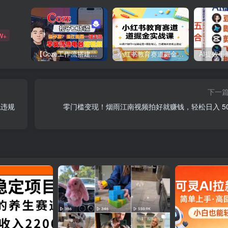
W+
【Coze工作流搭建实操教程】【coze】早安情感电台日签视频还在手动做？用扣子工作流自动生成，省时90%
小红书教育赛道掘金实战课：AI课件制作+店铺运营+爆款笔记，打通知识变现全路径
下一
无违规
零门槛变现！烟雨江南视频拍好就赚钱，轻松日入 50