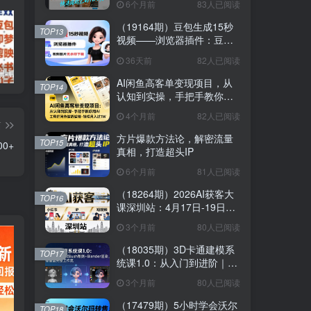
6个月前
83人已阅读
（19164期）豆包生成15秒
TOP13
视频——浏览器插件：豆
包/Dola 视频图片无水印下载
36天前
82人已阅读
+ 解锁15秒视频生成
AI提效手册-豆包即梦剪映飞书扣子，5合1精讲实操指南，30+常见职场案例拿来即用
（17657期）AI原创虚拟资料实战课：2026新机会，小红书闲鱼开店，普通人用AI轻松变现，月入5万+
公众号流量主中老年养生赛道，新号篇篇5W+阅读，新手也能这样跑
AI闲鱼高客单变现项目，从
TOP14
认知到实操，手把手教你用
AI工具把闲鱼做透做精，轻
4个月前
82人已阅读
松月入过1W
篇
方片爆款方法论，解密流量
TOP15
0+
真相，打造超头IP
6个月前
81人已阅读
（18264期）2026AI获客大
TOP16
课深圳站：4月17日-19日3
天2夜拆透小红书+IP+短视
3个月前
80人已阅读
频，老板操盘手必来
（18035期）3D卡通建模系
TOP17
统课1.0：从入门到进阶｜
ZBrush雕刻+Blender渲染，
3个月前
80人已阅读
10章覆盖完整工作流
（17479期）5小时学会沃尔
TOP18