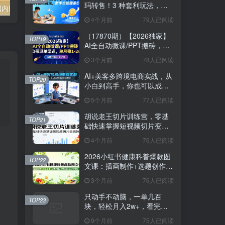
玛转售！3 种套利玩法，新
可灵AI拉新（国内版），简单上手，高回报，收益无上限，小白也能轻松月入过万
2022玩转手机影像全系课，零基础的小白也能进阶成为手机摄影专业人士
手也能赚差价
4个月前
79人已阅读
（17870期）【2026独家】
TOP19
AI全自动微课/PPT搬砖，自
带派单渠道，单月稳1-2W
3个月前
78人已阅读
AI+美客多跨境电商实战，从
TOP20
小白到高手，你也可以成为
美客多跨境电商的运营专家
5个月前
77人已阅读
胡说老王切片训练营，零基
TOP21
础快速掌握短视频切片变现
技巧
4个月前
76人已阅读
2026小红书健康科普爆款图
TOP22
文课：插画制作+选题创作
+品牌对接，零基础轻松起号
3个月前
76人已阅读
变现
只动手不动脑，一单几百
TOP23
块，轻松月入2w+，看完就
能直接操作，详细教程
9个月前
75人已阅读