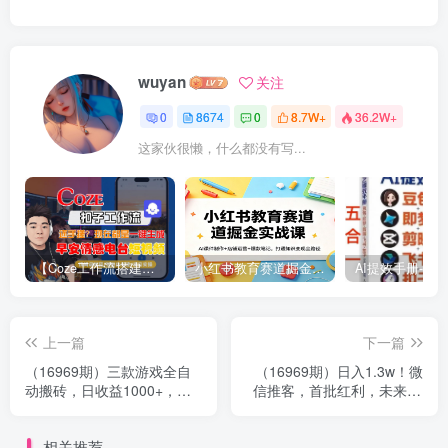
wuyan
关注
0
8674
0
8.7W+
36.2W+
这家伙很懒，什么都没有写...
【Coze工作流搭建实操教程】【coze】早安情感电台日签视频还在手动做？用扣子工作流自动生成，省时90%
小红书教育赛道掘金实战课：AI课件制作+店铺运营+爆款笔记，打通知识变现全路径
上一篇
下一篇
（16969期）三款游戏全自
（16969期）日入1.3w！微
动搬砖，日收益1000+，长
信推客，首批红利，未来10
久稳定！小白轻松上手！
年最大的风口，0门槛，人人
可做！
相关推荐