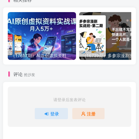
（17657期）AI原创虚拟资料实战课：2026新机会，小红书闲鱼开店，普通人用AI轻松变现，月入5万+
（16739期）多参
评论
抢沙发
请登录后发表评论
登录
注册