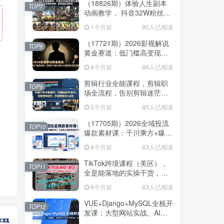
（18826期）体验人生副本
TOP7
动画教学， 抖音32W粉丝博
主课程，可做精选独家收
1个月前
90人已阅读
益，新赛道新涨粉快
（17721期）2026影视解说
TOP8
黄金赛道：低门槛高变现，
跟着百万粉丝博主吃透独家
4个月前
86人已阅读
变现钥匙
剪辑行业全能课程，剪辑职
TOP9
场全流程，告别剪辑迷茫，
掌握剪辑核心思路
3个月前
85人已阅读
（17705期）2026全域投流
TOP10
爆款素材课：千川乘方+爆款
结构+逐帧分析，让电商人轻
4个月前
83人已阅读
松学会投千川
TikTok跨境课程（美区），
TOP11
全是能落地的实操干货，快
速搭建起自己的TK小店
6个月前
83人已阅读
VUE+Django+MySQL全栈开
TOP12
发课：大型网站实战、AI编
程、前后端分离从零搭建上