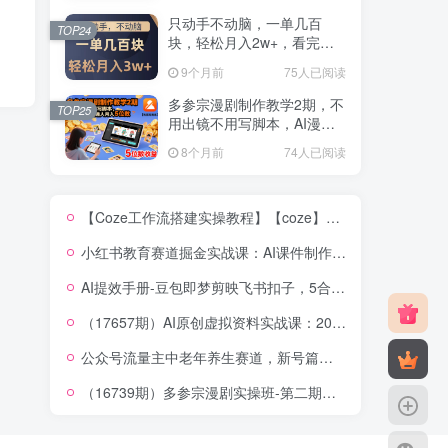
秘】
只动手不动脑，一单几百
TOP24
块，轻松月入2w+，看完就
能直接操作，详细教程
9个月前
75人已阅读
多参宗漫剧制作教学2期，不
TOP25
用出镜不用写脚本，AI漫剧
正让普通人月入5位数
8个月前
74人已阅读
【Coze工作流搭建实操教程】【coze】早安情感电台日签视频还在手动做？用扣子工作流自动生成，省时90%
小红书教育赛道掘金实战课：AI课件制作+店铺运营+爆款笔记，打通知识变现全路径
AI提效手册-豆包即梦剪映飞书扣子，5合1精讲实操指南，30+常见职场案例拿来即用
（17657期）AI原创虚拟资料实战课：2026新机会，小红书闲鱼开店，普通人用AI轻松变现，月入5万+
公众号流量主中老年养生赛道，新号篇篇5W+阅读，新手也能这样跑
（16739期）多参宗漫剧实操班-第二期，不出镜不写脚本、快速出片、多平台变现，一个人就是一家工作室