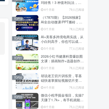
玛转售！3 种套利玩法，新
手也能赚差价
4个月前
79人已阅读
（17870期）【2026独家】
TOP19
AI全自动微课/PPT搬砖，自
带派单渠道，单月稳1-2W
3个月前
78人已阅读
AI+美客多跨境电商实战，从
TOP20
小白到高手，你也可以成为
美客多跨境电商的运营专家
5个月前
77人已阅读
2026小红书健康科普爆款图
TOP21
文课：插画制作+选题创作
+品牌对接，零基础轻松起号
3个月前
76人已阅读
变现
胡说老王切片训练营，零基
TOP22
础快速掌握短视频切片变现
技巧
4个月前
76人已阅读
微信小程序掘金项目，实操7
TOP23
天賺了1.7k+，有手机就能
做，操作简单一看就懂【揭
8个月前
75人已阅读