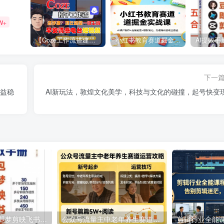
W+
【Coze工作流搭建实操教程】【coze】早安情感电台日签视频还在手动做？用扣子工作流自动生成，省时90%
小红书教育赛道掘金实战课：AI课件制作+店铺运营+爆款笔记，打通知识变现全路径
下一
收益稳
AI新玩法，敦煌文化美学，科技与文化的碰撞，起号快变
AI提效手册-豆包即梦剪映飞书扣子，5合1精讲实操指南，30+常见职场案例拿来即用
公众号流量主中老年养生赛道，新号篇篇5W+阅读，新手也能这样跑