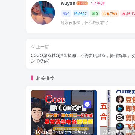
wuyan
关注
0
8637
0
8.7W+
36.1
这家伙很懒，什么都没有写...
上一篇
CSGO游戏挂G掘金捡漏，不需要玩游戏，操作简单，
定【揭秘】
相关推荐
【Coze工作流搭建实操教程】【coze】早安情感电台日签视频还在手动做？用扣子工作流自动生成，省时90%