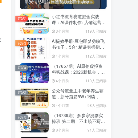
早安情感电台日签视频还在手动做...
小红书教育赛道掘金实战
TOP2
课：AI课件制作+店铺运营
+爆款笔记，打通知识变现全
用
3个月前
119人已阅读
路径
态
AI提效手册-豆包即梦剪映飞
TOP3
书扣子，5合1精讲实操指
南，30+常见职场案例拿来即
4个月前
112人已阅读
用
（17657期）AI原创虚拟资
TOP4
料实战课：2026新机会，小
红书闲鱼开店，普通人用AI
4个月前
110人已阅读
轻松变现，月入5万+
公众号流量主中老年养生赛
TOP5
道，新号篇篇5W+阅读，新
手也能这样跑
4个月前
98人已阅读
（16739期）多参宗漫剧实
TOP6
操班-第二期，不出镜不写脚
本、快速出片、多平台变
8个月前
91人已阅读
现，一个人就是一家工作室