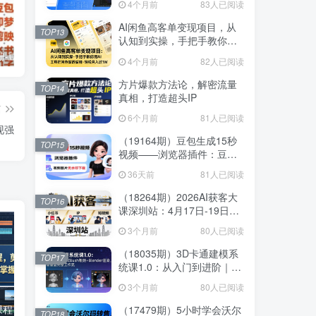
4个月前
83人已阅读
线
AI闲鱼高客单变现项目，从
TOP13
认知到实操，手把手教你用
AI工具把闲鱼做透做精，轻
AI提效手册-豆包即梦剪映飞书扣子，5合1精讲实操指南，30+常见职场案例拿来即用
（17657期）AI原创虚拟资料实战课：2026新机会，小红书闲鱼开店，普通人用AI轻松变现，月入5万+
公众号流量主中老年养生赛道，新号篇篇5W+阅读，新手也能这样跑
4个月前
82人已阅读
松月入过1W
方片爆款方法论，解密流量
TOP14
真相，打造超头IP
篇
6个月前
81人已阅读
现强
（19164期）豆包生成15秒
TOP15
视频——浏览器插件：豆
包/Dola 视频图片无水印下载
36天前
81人已阅读
+ 解锁15秒视频生成
（18264期）2026AI获客大
TOP16
课深圳站：4月17日-19日3
天2夜拆透小红书+IP+短视
3个月前
80人已阅读
频，老板操盘手必来
（18035期）3D卡通建模系
TOP17
统课1.0：从入门到进阶｜
ZBrush雕刻+Blender渲染，
3个月前
80人已阅读
10章覆盖完整工作流
剪辑行业全能课程，剪辑职场全流程，告别剪辑迷茫，掌握剪辑核心思路
TikTok跨境课程（美区），全是能落地的实操干货，快速搭建起自己的TK小店
（17479期）5小时学会沃尔
TOP18