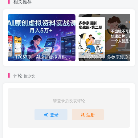
相关推荐
（17657期）AI原创虚拟资料实战课：2026新机会，小红书闲鱼开店，普通人用AI轻松变现，月入5万+
（16739期）多参
评论
抢沙发
请登录后发表评论
登录
注册