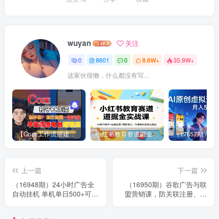
wuyan
关注
0
8601
0
8.6W+
35.9W+
这家伙很懒，什么都没有写...
【Coze工作流搭建实操教程】【coze】早安情感电台日签视频还在手动做？用扣子工作流自动生成，省时90%
小红书教育赛道掘金实战课：AI课件制作+店铺运营+爆款笔记，打通知识变现全路径
上一篇
下一篇
（16948期）24小时广告全
（16950期）谷歌广告与联
自动挂机 单机单日500+可矩
盟营销课，防关联注册、退
阵式放大 无需人工看守 新手
款指南、流量追踪，全链路
小白轻松玩转
实战，月收益达5000美元+