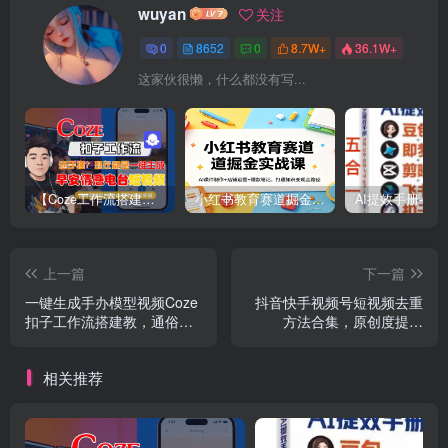
wuyan
关注
0
8652
0
8.7W+
36.1W+
这家伙很懒，什么都没有写...
【Coze工作流搭建实操教程】【coze】早安情感电台日签视频还在手动做？用扣子工作流自动生成，省时90%
小红书教育赛道掘金实战课：AI课件制作+店铺运营+爆款笔记，打通知识变现全路径
上一篇
下一篇
一键生成手办模型视频Coze
抖音快手视频号短视频去重
扣子工作流搭建教，通俗易
方法合集，原创度提高
懂，零剪辑基础也能上手
90%，搞定二创作品过原创
相关推荐