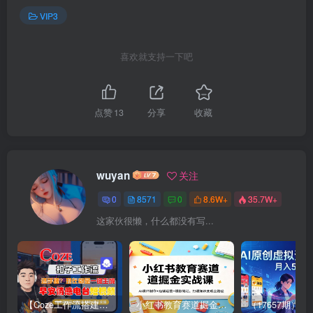
VIP3
喜欢就支持一下吧
点赞
13
分享
收藏
wuyan
关注
0
8571
0
8.6W+
35.7W+
这家伙很懒，什么都没有写...
【Coze工作流搭建实操教程】【coze】早安情感电台日签视频还在手动做？用扣子工作流自动生成，省时90%
小红书教育赛道掘金实战课：AI课件制作+店铺运营+爆款笔记，打通知识变现全路径