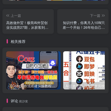
上一篇
下一篇
高效做外贸！极简AI外贸创
知识付费，你离月入10W只
业实战营27期，从获客到转
差一个开始！26年给自己一
化全链路，轻松搞定跨境订
个机会，挖金子不如买铲子
单
【揭秘】
相关推荐
【Coze工作流搭建实操教程】【coze】早安情感电台日签视频还在手动做？用扣子工作流自动生成，省时90%
评论
抢沙发