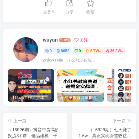
点赞
5
分享
收藏
wuyan
关注
0
8652
0
8.7W+
36.2W+
这家伙很懒，什么都没有写...
【Coze工作流搭建实操教程】【coze】早安情感电台日签视频还在手动做？用扣子工作流自动生成，省时90%
小红书教育赛道掘金实战课：AI课件制作+店铺运营+爆款笔记，打通知识变现全路径
上一篇
下一篇
（16926期）抖音带货高阶
（16929期）七天赚了
投流3.0课，选品建模、千川
1.6w，真正实现管道收益，