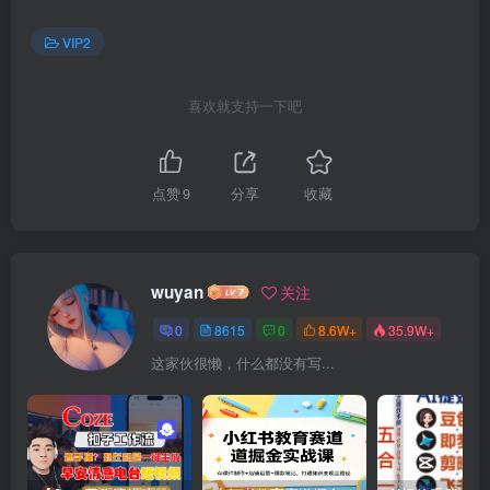
VIP2
喜欢就支持一下吧
点赞
9
分享
收藏
wuyan
关注
0
8615
0
8.6W+
35.9W+
这家伙很懒，什么都没有写...