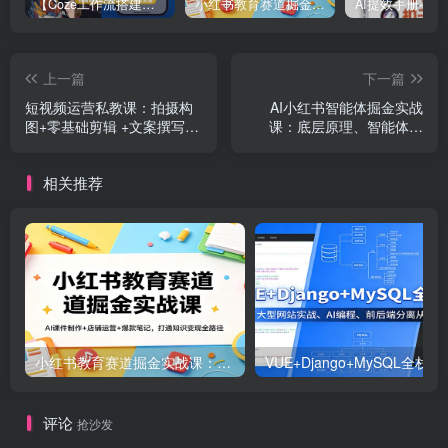
【Coze工作流搭建实操教程】【coze】早安情感电台日签视频还在手动做？用扣子工作流自动生成，省时90%
小红书教育赛道掘金实战课：AI课件制作+店铺运营+爆款笔记，打通知识变现全路径
上一篇
下一篇
短视频运营私教课：拍摄构
AI小红书智能体掘金实战
图+零基础剪辑 +文案撰写，
课：底层原理、智能体搭
一站式学会拍剪运营
建、虚拟产品变现，打造一
人盈利公司
相关推荐
小红书教育赛道掘金实战课：AI课件制作+店铺运营+爆款笔记，打通知识变现全路径
VUE+Django+MySQL
评论
抢沙发