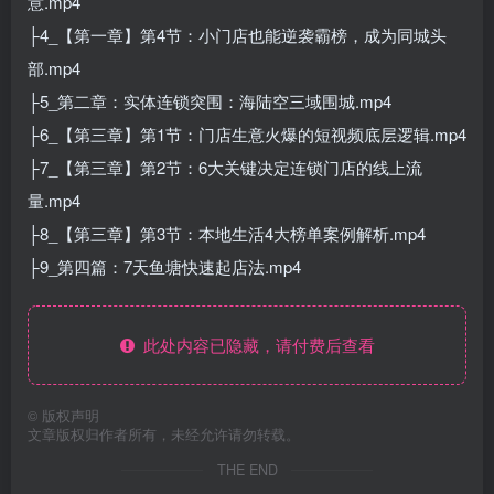
意.mp4
├4_【第一章】第4节：小门店也能逆袭霸榜，成为同城头
部.mp4
├5_第二章：实体连锁突围：海陆空三域围城.mp4
├6_【第三章】第1节：门店生意火爆的短视频底层逻辑.mp4
├7_【第三章】第2节：6大关键决定连锁门店的线上流
量.mp4
├8_【第三章】第3节：本地生活4大榜单案例解析.mp4
├9_第四篇：7天鱼塘快速起店法.mp4
此处内容已隐藏，请付费后查看
©
版权声明
文章版权归作者所有，未经允许请勿转载。
THE END