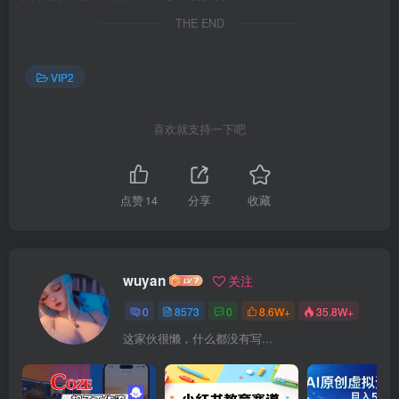
THE END
VIP2
喜欢就支持一下吧
点赞
14
分享
收藏
wuyan
关注
0
8573
0
8.6W+
35.8W+
这家伙很懒，什么都没有写...