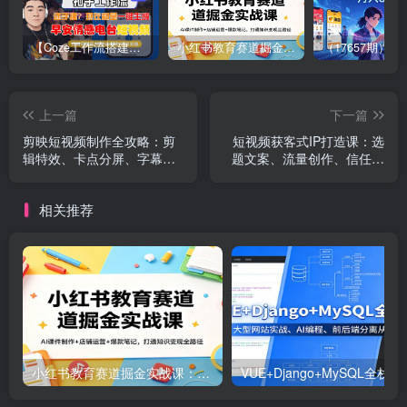
【Coze工作流搭建实操教程】【coze】早安情感电台日签视频还在手动做？用扣子工作流自动生成，省时90%
小红书教育赛道掘金实战课：AI课件制作+店铺运营+爆款笔记，打通知识变现全路径
上一篇
下一篇
剪映短视频制作全攻略：剪
短视频获客式IP打造课：选
辑特效、卡点分屏、字幕调
题文案、流量创作、信任搭
色等，新手快速出片
建，精准获客变现
相关推荐
小红书教育赛道掘金实战课：AI课件制作+店铺运营+爆款笔记，打通知识变现全路径
VUE+Django+MySQL