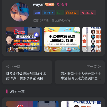
wuyan
关注
0
8615
0
8.6W+
35.9W+
这家伙很懒，什么都没有写...
【Coze工作流搭建实操教程】【coze】早安情感电台日签视频还在手动做？用扣子工作流自动生成，省时90%
小红书教育赛道掘金实战课：AI课件制作+店铺运营+爆款笔记，打通知识变现全路径
上一篇
下一篇
拼多多打爆班原创高阶技术
短剧拉新快手大佬分享快手
第53期，拼多多饰品项目
牛逼起号玩法完整实操全流
程
相关推荐