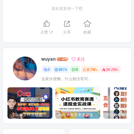
喜欢就支持一下吧
点赞
12
分享
收藏
wuyan
关注
0
8674
0
8.7W+
36.2W+
这家伙很懒，什么都没有写...
【Coze工作流搭建实操教程】【coze】早安情感电台日签视频还在手动做？用扣子工作流自动生成，省时90%
小红书教育赛道掘金实战课：AI课件制作+店铺运营+爆款笔记，打通知识变现全路径