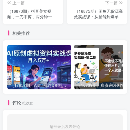
上一篇
下一篇
（16873期）抖音美女视
（16875期）闲鱼无货源高
频，一刀不剪，两分钟一条
效实战课：从起号到爆单，
视频，小白轻松上手，日入
手把手带你吃透二手电商，
1000
单账号月利润破万
相关推荐
（17657期）AI原创虚拟资料实战课：2026新机会，小红书闲鱼开店，普通人用AI轻松变现，月入5万+
（16739期）多参
评论
抢沙发
请登录后发表评论