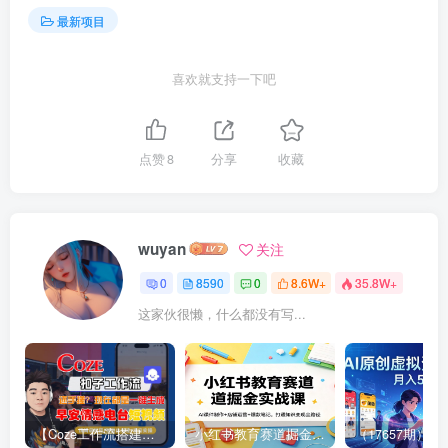
最新项目
喜欢就支持一下吧
点赞
8
分享
收藏
wuyan
关注
0
8590
0
8.6W+
35.8W+
这家伙很懒，什么都没有写...
【Coze工作流搭建实操教程】【coze】早安情感电台日签视频还在手动做？用扣子工作流自动生成，省时90%
小红书教育赛道掘金实战课：AI课件制作+店铺运营+爆款笔记，打通知识变现全路径