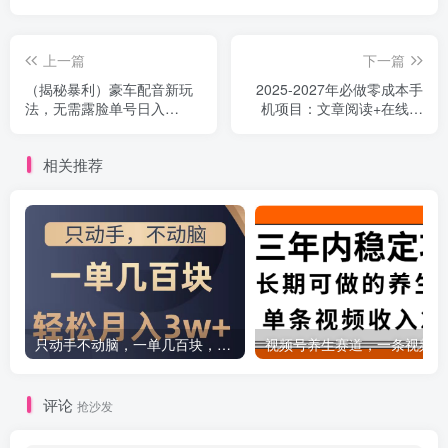
上一篇
下一篇
（揭秘暴利）豪车配音新玩
2025-2027年必做零成本手
法，无需露脸单号日入
机项目：文章阅读+在线签
5000+，一部手机就能干
到，高收益日赚500+提现秒
到
相关推荐
只动手不动脑，一单几百块，轻松月入2w+，看完就能直接操作，详细教程
评论
抢沙发