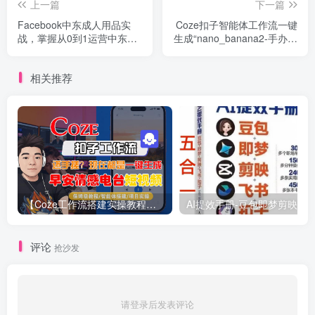
上一篇
下一篇
Facebook中东成人用品实
Coze扣子智能体工作流一键
战，掌握从0到1运营中东
生成“nano_banana2-手办图
Facebook商城，快速提升订
片”，全流程保姆级教学
单转化
相关推荐
【Coze工作流搭建实操教程】【coze】早安情感电台日签视频还在手动做？用扣子工作流自动生成，省时90%
评论
抢沙发
请登录后发表评论