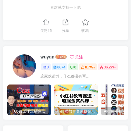
喜欢就支持一下吧
点赞
15
分享
收藏
wuyan
关注
0
8674
0
8.7W+
36.2W+
这家伙很懒，什么都没有写...
【Coze工作流搭建实操教程】【coze】早安情感电台日签视频还在手动做？用扣子工作流自动生成，省时90%
小红书教育赛道掘金实战课：AI课件制作+店铺运营+爆款笔记，打通知识变现全路径