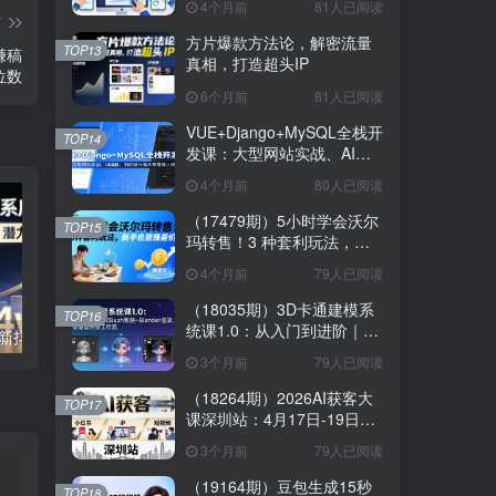
4个月前
81人已阅读
松学会投千川
篇
方片爆款方法论，解密流量
TOP13
赚稿
真相，打造超头IP
位数
6个月前
81人已阅读
VUE+Django+MySQL全栈开
TOP14
发课：大型网站实战、AI编
程、前后端分离从零搭建上
4个月前
80人已阅读
线
（17479期）5小时学会沃尔
TOP15
玛转售！3 种套利玩法，新
手也能赚差价
4个月前
79人已阅读
（18035期）3D卡通建模系
TOP16
统课1.0：从入门到进阶｜
2026海外TK拉新抖系应用三剑客，市场广阔，潜力巨大，月入4w+
2022玩转手机影像全系课，零基础的小白也能进阶成为手机摄影专业人士
ZBrush雕刻+Blender渲染，
3个月前
79人已阅读
10章覆盖完整工作流
（18264期）2026AI获客大
TOP17
课深圳站：4月17日-19日3
天2夜拆透小红书+IP+短视
3个月前
79人已阅读
频，老板操盘手必来
（19164期）豆包生成15秒
TOP18