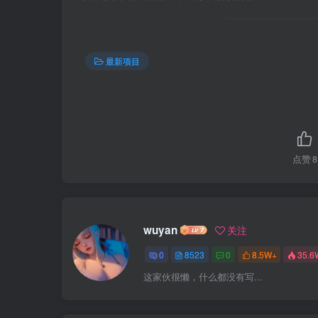
最新项目
点赞
8
wuyan
关注
0
8523
0
8.5W+
35.6
这家伙很懒，什么都没有写...