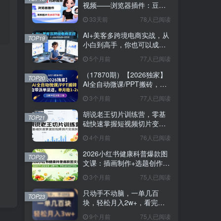
视频——浏览器插件：豆
包/Dola 视频图片无水印下载
33天前
78人已阅读
+ 解锁15秒视频生成
AI+美客多跨境电商实战，从
TOP19
小白到高手，你也可以成为
美客多跨境电商的运营专家
5个月前
77人已阅读
（17870期）【2026独家】
TOP20
AI全自动微课/PPT搬砖，自
带派单渠道，单月稳1-2W
3个月前
77人已阅读
胡说老王切片训练营，零基
TOP21
础快速掌握短视频切片变现
技巧
4个月前
76人已阅读
2026小红书健康科普爆款图
TOP22
文课：插画制作+选题创作
+品牌对接，零基础轻松起号
3个月前
75人已阅读
变现
只动手不动脑，一单几百
TOP23
块，轻松月入2w+，看完就
能直接操作，详细教程
9个月前
75人已阅读