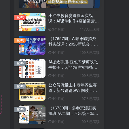
早安情感电台日签视频还在手动做...
小红书教育赛道掘金实战
TOP2
课：AI课件制作+店铺运营
+爆款笔记，打通知识变现全
3个月前
117人已阅读
路径
（17657期）AI原创虚拟资
TOP3
料实战课：2026新机会，小
红书闲鱼开店，普通人用AI
4个月前
109人已阅读
轻松变现，月入5万+
AI提效手册-豆包即梦剪映飞
TOP4
书扣子，5合1精讲实操指
南，30+常见职场案例拿来即
4个月前
109人已阅读
用
公众号流量主中老年养生赛
TOP5
道，新号篇篇5W+阅读，新
手也能这样跑
4个月前
97人已阅读
（16739期）多参宗漫剧实
TOP6
操班-第二期，不出镜不写脚
本、快速出片、多平台变
8个月前
90人已阅读
现，一个人就是一家工作室