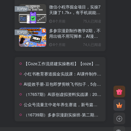
微信小程序掘金项目，实操7
TOP24
天賺了1.7k+，有手机就能
做，操作简单一看就懂【揭
8个月前
75人已阅读
秘】
多参宗漫剧制作教学2期，不
TOP25
用出镜不用写脚本，AI漫剧
正让普通人月入5位数
8个月前
74人已阅读
【Coze工作流搭建实操教程】【coze】早安情感电台日签视频还在手动做？用扣子工作流自动生成，省时90%
小红书教育赛道掘金实战课：AI课件制作+店铺运营+爆款笔记，打通知识变现全路径
AI提效手册-豆包即梦剪映飞书扣子，5合1精讲实操指南，30+常见职场案例拿来即用
（17657期）AI原创虚拟资料实战课：2026新机会，小红书闲鱼开店，普通人用AI轻松变现，月入5万+
公众号流量主中老年养生赛道，新号篇篇5W+阅读，新手也能这样跑
（16739期）多参宗漫剧实操班-第二期，不出镜不写脚本、快速出片、多平台变现，一个人就是一家工作室