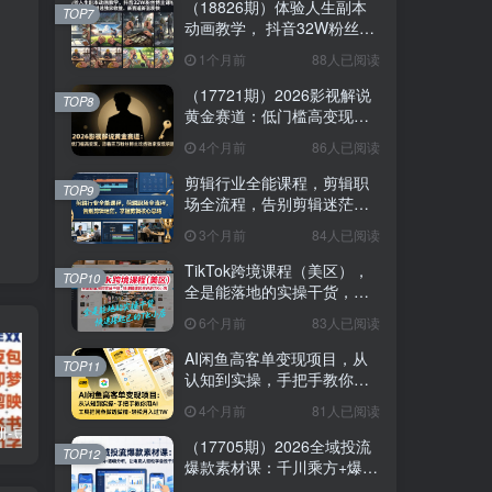
（18826期）体验人生副本
TOP7
动画教学， 抖音32W粉丝博
主课程，可做精选独家收
1个月前
88人已阅读
益，新赛道新涨粉快
（17721期）2026影视解说
TOP8
黄金赛道：低门槛高变现，
跟着百万粉丝博主吃透独家
4个月前
86人已阅读
变现钥匙
剪辑行业全能课程，剪辑职
TOP9
场全流程，告别剪辑迷茫，
掌握剪辑核心思路
3个月前
84人已阅读
TikTok跨境课程（美区），
TOP10
全是能落地的实操干货，快
速搭建起自己的TK小店
6个月前
83人已阅读
AI闲鱼高客单变现项目，从
TOP11
认知到实操，手把手教你用
AI工具把闲鱼做透做精，轻
4个月前
81人已阅读
松月入过1W
AI提效手册-豆包即梦剪映飞书扣子，5合1精讲实操指南，30+常见职场案例拿来即用
（17657期）AI原创虚拟资料实战课：2026新机会，小红书闲鱼开店，普通人用AI轻松变现，月入5万+
公众号流量主中老年养生赛道，新号篇篇5W+阅读，新手也能这样跑
（17705期）2026全域投流
TOP12
爆款素材课：千川乘方+爆款
结构+逐帧分析，让电商人轻