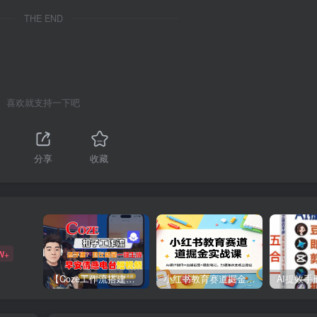
THE END
喜欢就支持一下吧
分享
收藏
W+
【Coze工作流搭建实操教程】【coze】早安情感电台日签视频还在手动做？用扣子工作流自动生成，省时90%
小红书教育赛道掘金实战课：AI课件制作+店铺运营+爆款笔记，打通知识变现全路径