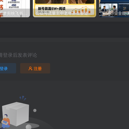
AI提效手册-豆包即梦剪映飞书扣子，5合1精讲实操指南，30+常见职场案例拿来即用
公众号流量主中老年养生赛道，新号篇篇5W+阅读，新手也能这样跑
请登录后发表评论
登录
注册