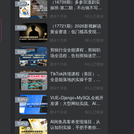
（16739期）多参宗漫剧实
TOP7
操班-第二期，不出镜不写脚
本、快速出片、多平台变
8个月前
90人已阅读
现，一个人就是一家工作室
（17721期）2026影视解说
TOP8
黄金赛道：低门槛高变现，
跟着百万粉丝博主吃透独家
4个月前
86人已阅读
变现钥匙
剪辑行业全能课程，剪辑职
TOP9
场全流程，告别剪辑迷茫，
掌握剪辑核心思路
3个月前
84人已阅读
TikTok跨境课程（美区），
TOP10
全是能落地的实操干货，快
速搭建起自己的TK小店
6个月前
83人已阅读
VUE+Django+MySQL全栈开
TOP11
发课：大型网站实战、AI编
程、前后端分离从零搭建上
4个月前
82人已阅读
线
AI闲鱼高客单变现项目，从
TOP12
认知到实操，手把手教你用
AI工具把闲鱼做透做精，轻