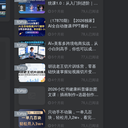
统课1.0：从入门到进阶｜
ZBrush雕刻+Blender渲染，
3个月前
79人已阅读
剪辑行业全能课程，剪辑职场全流程，告别剪辑迷茫，掌握剪辑核心思路
TikTok跨境课程（美区），全是能落地的实操干货，快速搭建起自己的TK小店
10章覆盖完整工作流
（17870期）【2026独家】
TOP19
AI全自动微课/PPT搬砖，自
带派单渠道，单月稳1-2W
3个月前
78人已阅读
AI+美客多跨境电商实战，从
TOP20
小白到高手，你也可以成为
美客多跨境电商的运营专家
5个月前
77人已阅读
胡说老王切片训练营，零基
TOP21
础快速掌握短视频切片变现
技巧
4个月前
76人已阅读
2026小红书健康科普爆款图
TOP22
文课：插画制作+选题创作
+品牌对接，零基础轻松起号
3个月前
76人已阅读
变现
只动手不动脑，一单几百
TOP23
块，轻松月入2w+，看完就
能直接操作，详细教程
9个月前
75人已阅读