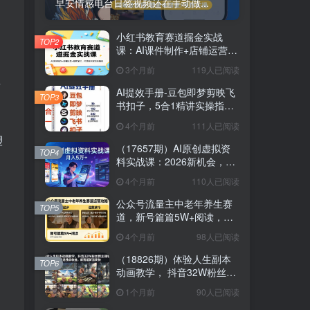
早安情感电台日签视频还在手动做...
小红书教育赛道掘金实战
TOP2
课：AI课件制作+店铺运营
+爆款笔记，打通知识变现全
3个月前
119人已阅读
路径
类
AI提效手册-豆包即梦剪映飞
TOP3
书扣子，5合1精讲实操指
南，30+常见职场案例拿来即
4个月前
111人已阅读
用
塑
（17657期）AI原创虚拟资
TOP4
料实战课：2026新机会，小
红书闲鱼开店，普通人用AI
4个月前
110人已阅读
轻松变现，月入5万+
公众号流量主中老年养生赛
TOP5
道，新号篇篇5W+阅读，新
手也能这样跑
4个月前
98人已阅读
（18826期）体验人生副本
TOP6
动画教学， 抖音32W粉丝博
主课程，可做精选独家收
1个月前
90人已阅读
益，新赛道新涨粉快