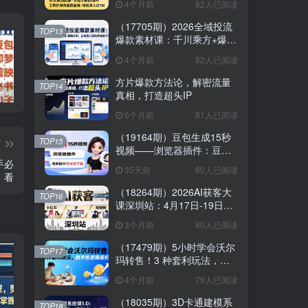
4个月前
82人已阅读
松月入过1W
（17705期）2026全域投流
TOP13
爆款素材课：千川乘方+爆款
结构+逐帧分析，让电商人轻
4个月前
82人已阅读
松学会投千川
方片爆款方法论，解密流量
TOP14
AI提效手册-豆包即梦剪映飞书扣子，5合1精讲实操指南，30+常见职场案例拿来即用
（17657期）AI原创虚拟资料实战课：2026新机会，小红书闲鱼开店，普通人用AI轻松变现，月入5万+
公众号流量主中老年养生赛道，新号篇篇5W+阅读，新手也能这样跑
真相，打造超头IP
6个月前
81人已阅读
（19164期）豆包生成15秒
TOP15
篇
视频——浏览器插件：豆
包/Dola 视频图片无水印下载
手必
35天前
80人已阅读
+ 解锁15秒视频生成
看
（18264期）2026AI获客大
TOP16
课深圳站：4月17日-19日3
天2夜拆透小红书+IP+短视
3个月前
80人已阅读
频，老板操盘手必来
（17479期）5小时学会沃尔
TOP17
玛转售！3 种套利玩法，新
手也能赚差价
4个月前
79人已阅读
（18035期）3D卡通建模系
TOP18