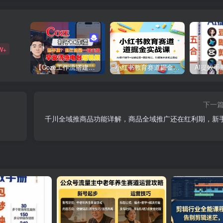
W+
【Coze工作流搭建实操教程】【coze】早安情感电台日签视频还在手动做？用扣子工作流自动生成，省时90%
小红书教育赛道掘金实战课：AI课件制作+店铺运营+爆款笔记，打通知识变现全路径
下一
千川全域推商品功能详解，商品全域推广还在红利期，新