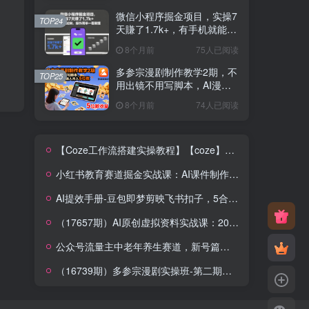
微信小程序掘金项目，实操7
TOP24
天賺了1.7k+，有手机就能
做，操作简单一看就懂【揭
8个月前
75人已阅读
秘】
多参宗漫剧制作教学2期，不
TOP25
用出镜不用写脚本，AI漫剧
正让普通人月入5位数
8个月前
74人已阅读
【Coze工作流搭建实操教程】【coze】早安情感电台日签视频还在手动做？用扣子工作流自动生成，省时90%
小红书教育赛道掘金实战课：AI课件制作+店铺运营+爆款笔记，打通知识变现全路径
AI提效手册-豆包即梦剪映飞书扣子，5合1精讲实操指南，30+常见职场案例拿来即用
（17657期）AI原创虚拟资料实战课：2026新机会，小红书闲鱼开店，普通人用AI轻松变现，月入5万+
公众号流量主中老年养生赛道，新号篇篇5W+阅读，新手也能这样跑
（16739期）多参宗漫剧实操班-第二期，不出镜不写脚本、快速出片、多平台变现，一个人就是一家工作室