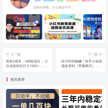
这家伙很懒，什么都没有写...
【Coze工作流搭建实操教程】【coze】早安情感电台日签视频还在手动做？用扣子工作流自动生成，省时90%
小红书教育赛道掘金实战课：AI课件制作+店铺运营+爆款笔记，打通知识变现全路径
上一篇
下一篇
闲鱼0成本，0风险项目， 小
碎片时间躺赚！快手小游戏
白也能轻松日入1000+，简
掘金首码（零撸模式），轻
单易上手
松日入 500 +
相关推荐