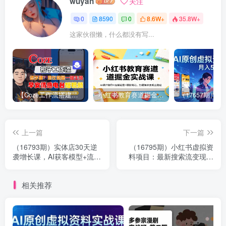
wuyan
关注
0
8590
0
8.6W+
35.8W+
这家伙很懒，什么都没有写...
【Coze工作流搭建实操教程】【coze】早安情感电台日签视频还在手动做？用扣子工作流自动生成，省时90%
小红书教育赛道掘金实战课：AI课件制作+店铺运营+爆款笔记，打通知识变现全路径
上一篇
下一篇
（16793期）实体店30天逆
（16795期）小红书虚拟资
袭增长课，AI获客模型+流量
料项目：最新搜索流变现玩
矩阵+直播转化，单店业绩翻
法，0成本简单可复制，一人
倍，净利润增加数万元
多店打法，新手日入800+
相关推荐