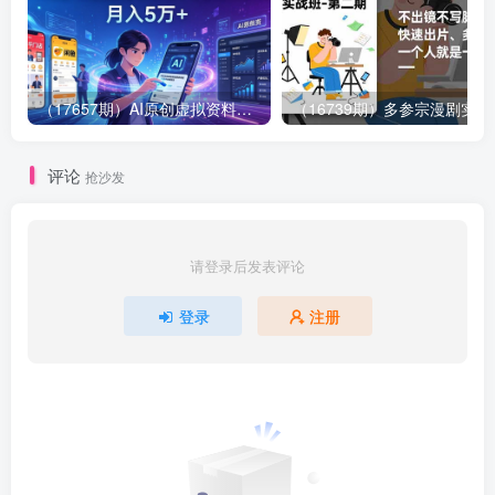
（17657期）AI原创虚拟资料实战课：2026新机会，小红书闲鱼开店，普通人用AI轻松变现，月入5万+
（16739期）多参
评论
抢沙发
请登录后发表评论
登录
注册