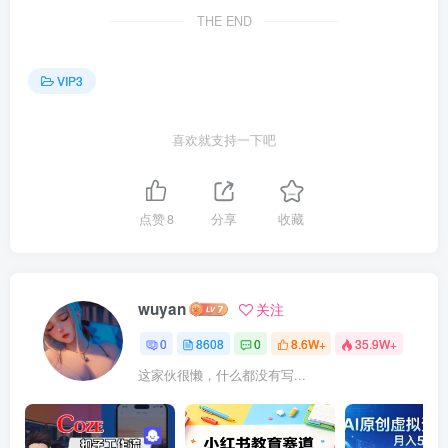
THE END
VIP3
喜欢就支持一下吧
点赞
8
分享
收藏
wuyan
关注
0
8608
0
8.6W+
35.9W+
这家伙很懒，什么都没有写...