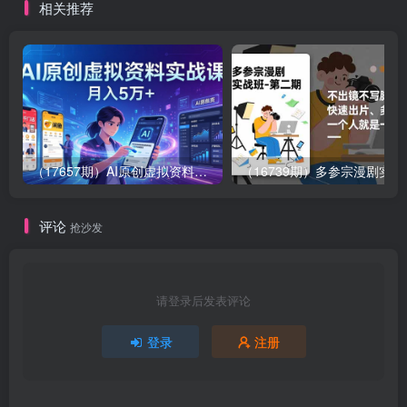
相关推荐
300%
（17657期）AI原创虚拟资料实战课：2026新机会，小红书闲鱼开店，普通人用AI轻松变现，月入5万+
（16739期）多参
评论
抢沙发
请登录后发表评论
登录
注册