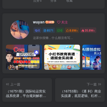
点赞
5
分享
收藏
wuyan
关注
0
8571
0
8.6W+
35.8W+
这家伙很懒，什么都没有写...
【Coze工作流搭建实操教程】【coze】早安情感电台日签视频还在手动做？用扣子工作流自动生成，省时90%
小红书教育赛道掘金实战课：AI课件制作+店铺运营+爆款笔记，打通知识变现全路径
上一篇
下一篇
（16751期）国际站运营实
（16753期）《逐 利》商业
战系统课，平台规则解析、
实战课，底层逻辑、杠杆策
店铺精准定位、关键词选
略、18锦囊，跨周期财富心
品，构建完整体系询盘增长
法（更新）