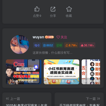
点赞
9
分享
收藏
wuyan
关注
0
8652
0
8.7W+
36.1W+
这家伙很懒，什么都没有写...
【Coze工作流搭建实操教程】【coze】早安情感电台日签视频还在手动做？用扣子工作流自动生成，省时90%
小红书教育赛道掘金实战课：AI课件制作+店铺运营+爆款笔记，打通知识变现全路径
上一篇
下一篇
2025AI 教案代写爆发！年底
千万级变现案例库：直播/私