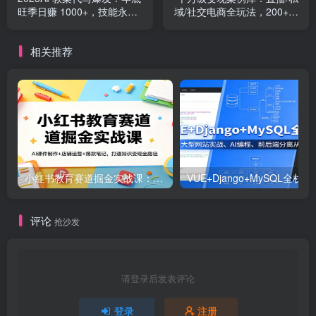
旺季日赚 1000+，技能永久
域/社交电商全玩法，200+头
吃红利
部案例实战复盘
相关推荐
小红书教育赛道掘金实战课：AI课件制作+店铺运营+爆款笔记，打通知识变现全路径
VUE+Django+MySQL
评论
抢沙发
请登录后发表评论
登录
注册