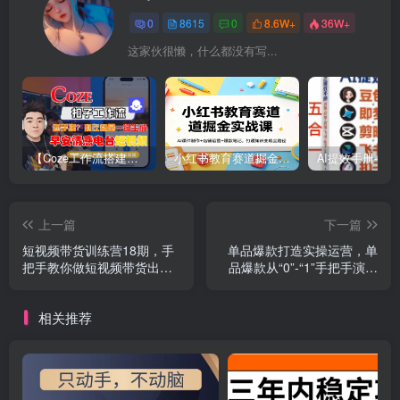
0
8615
0
8.6W+
36W+
这家伙很懒，什么都没有写...
【Coze工作流搭建实操教程】【coze】早安情感电台日签视频还在手动做？用扣子工作流自动生成，省时90%
小红书教育赛道掘金实战课：AI课件制作+店铺运营+爆款笔记，打通知识变现全路径
上一篇
下一篇
短视频带货训练营18期，手
单品爆款打造实操运营，单
把手教你做短视频带货出
品爆款从“0”-“1”手把手演练
单，听话照做，保证出单
运营步骤
相关推荐