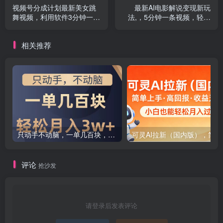
视频号分成计划最新美女跳
最新AI电影解说变现新玩
舞视频，利用软件3分钟一个
法,，5分钟一条视频，轻松
原创作品，日入500+
过原创，快速涨粉，日入
900+
相关推荐
只动手不动脑，一单几百块，轻松月入2w+，看完就能直接操作，详细教程
可灵AI拉
评论
抢沙发
请登录后发表评论