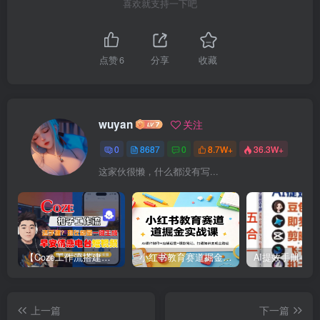
喜欢就支持一下吧
点赞
6
分享
收藏
wuyan
关注
0
8687
0
8.7W+
36.3W+
这家伙很懒，什么都没有写...
【Coze工作流搭建实操教程】【coze】早安情感电台日签视频还在手动做？用扣子工作流自动生成，省时90%
小红书教育赛道掘金实战课：AI课件制作+店铺运营+爆款笔记，打通知识变现全路径
上一篇
下一篇