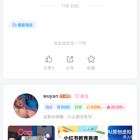
THE END
最新项目
喜欢就支持一下吧
点赞
5
分享
收藏
wuyan
关注
0
8585
0
8.6W+
35.8W+
这家伙很懒，什么都没有写...