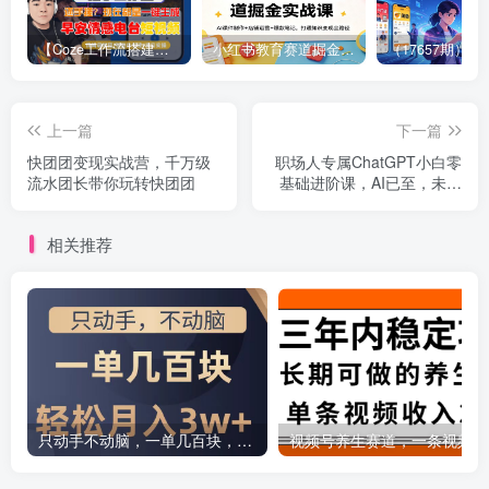
【Coze工作流搭建实操教程】【coze】早安情感电台日签视频还在手动做？用扣子工作流自动生成，省时90%
小红书教育赛道掘金实战课：AI课件制作+店铺运营+爆款笔记，打通知识变现全路径
上一篇
下一篇
快团团变现实战营，千万级
职场人专属ChatGPT小白零
流水团长带你玩转快团团
基础进阶课，AI已至，未来
已来，ChatGPT超强入门
相关推荐
只动手不动脑，一单几百块，轻松月入2w+，看完就能直接操作，详细教程