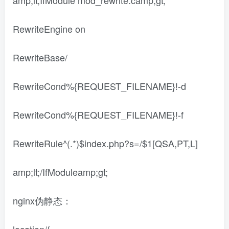
RewriteEngine on
RewriteBase/
RewriteCond%{REQUEST_FILENAME}!-d
RewriteCond%{REQUEST_FILENAME}!-f
RewriteRule^(.*)$index.php?s=/$1[QSA,PT,L]
amp;lt;/IfModuleamp;gt;
nginx伪静态：
location/{