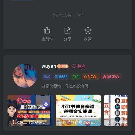
喜欢就支持一下吧
点赞
9
分享
收藏
wuyan
关注
0
8688
0
8.7W+
36.3W+
这家伙很懒，什么都没有写...
【Coze工作流搭建实操教程】【coze】早安情感电台日签视频还在手动做？用扣子工作流自动生成，省时90%
小红书教育赛道掘金实战课：AI课件制作+店铺运营+爆款笔记，打通知识变现全路径