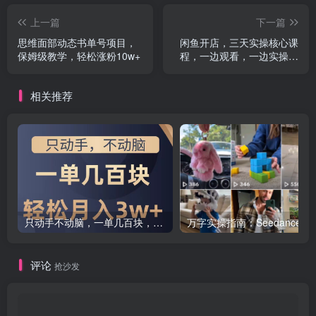
上一篇
下一篇
思维面部动态书单号项目，
闲鱼开店，三天实操核心课
保姆级教学，轻松涨粉10w+
程，一边观看，一边实操，
没有废话，没有套路
相关推荐
只动手不动脑，一单几百块，轻松月入2w+，看完就能直接操作，详细教程
万字实操指南：Seedance联手Ti
评论
抢沙发