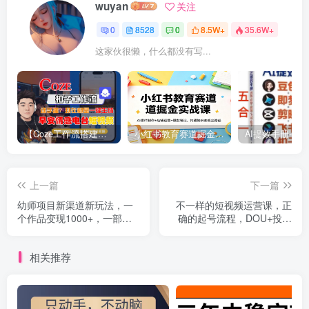
wuyan
关注
0
8528
0
8.5W+
35.6W+
这家伙很懒，什么都没有写...
【Coze工作流搭建实操教程】【coze】早安情感电台日签视频还在手动做？用扣子工作流自动生成，省时90%
小红书教育赛道掘金实战课：AI课件制作+店铺运营+爆款笔记，打通知识变现全路径
上一篇
下一篇
幼师项目新渠道新玩法，一
不一样的短视频运营课，正
个作品变现1000+，一部手
确的起号流程，DOU+投放
机实现月入过万
底层逻辑，快速掌握数据分
析
相关推荐