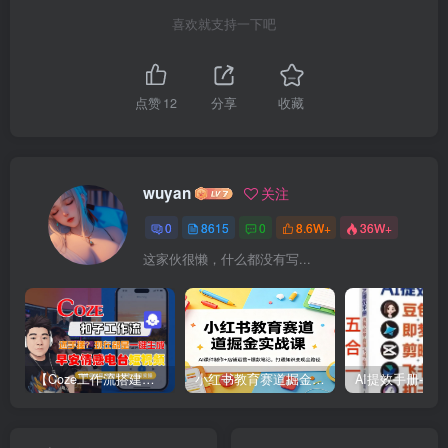
喜欢就支持一下吧
点赞
12
分享
收藏
wuyan
关注
0
8615
0
8.6W+
36W+
这家伙很懒，什么都没有写...
【Coze工作流搭建实操教程】【coze】早安情感电台日签视频还在手动做？用扣子工作流自动生成，省时90%
小红书教育赛道掘金实战课：AI课件制作+店铺运营+爆款笔记，打通知识变现全路径