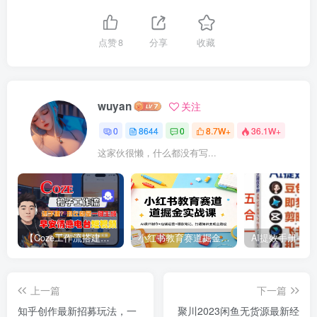
点赞
8
分享
收藏
wuyan
关注
0
8644
0
8.7W+
36.1W+
这家伙很懒，什么都没有写...
【Coze工作流搭建实操教程】【coze】早安情感电台日签视频还在手动做？用扣子工作流自动生成，省时90%
小红书教育赛道掘金实战课：AI课件制作+店铺运营+爆款笔记，打通知识变现全路径
上一篇
下一篇
知乎创作最新招募玩法，一
聚川2023闲鱼无货源最新经