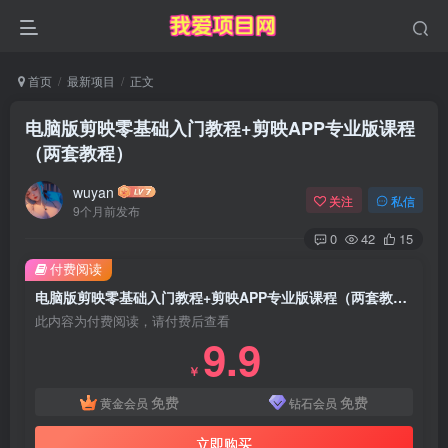
首页
最新项目
正文
电脑版剪映零基础入门教程+剪映APP专业版课程
（两套教程）
wuyan
关注
私信
9个月前发布
0
42
15
付费阅读
电脑版剪映零基础入门教程+剪映APP专业版课程（两套教程）
此内容为付费阅读，请付费后查看
9.9
￥
免费
免费
黄金会员
钻石会员
立即购买