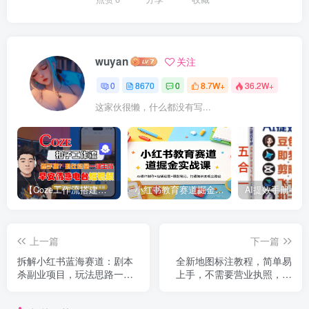
wuyan
关注
0
8670
0
8.7W+
36.2W+
这家伙很懒，什么都没有写...
【Coze工作流搭建实操教程】【coze】早安情感电台日签视频还在手动做？用扣子工作流自动生成，省时90%
小红书教育赛道掘金实战课：AI课件制作+店铺运营+爆款笔记，打通知识变现全路径
上一篇
下一篇
拆解小红书蓝海赛道：剧本
全新地图标注教程，简单易
杀副业项目，玩法思路一条
上手，不需要营业执照，挑
龙分享给你【1节视频】
战月入过万