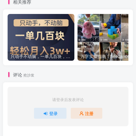
相关推荐
只动手不动脑，一单几百块，轻松月入2w+，看完就能直接操作，详细教程
万字实操指南：Seedance联手Ti
评论
抢沙发
请登录后发表评论
登录
注册