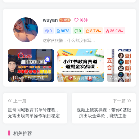
wuyan
关注
0
8673
0
8.7W+
36.2W+
这家伙很懒，什么都没有写...
【Coze工作流搭建实操教程】【coze】早安情感电台日签视频还在手动做？用扣子工作流自动生成，省时90%
小红书教育赛道掘金实战课：AI课件制作+店铺运营+爆款笔记，打通知识变现全路径
上一篇
下一篇
星哥同城教育书单号课程，
视频上镜实操课：带你0基础
无需出境简单操作项目稳定
演出吸金爆款，赚钱主播如
何月入10W+
相关推荐