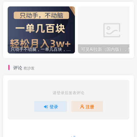
只动手不动脑，一单几百块，轻松月入2w+，看完就能直接操作，详细教程
可灵AI拉
评论
抢沙发
请登录后发表评论
登录
注册