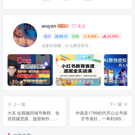
wuyan
关注
0
8610
0
8.6W+
35.9W+
这家伙很懒，什么都没有写...
【Coze工作流搭建实操教程】【coze】早安情感电台日签视频还在手动做？用扣子工作流自动生成，省时90%
小红书教育赛道掘金实战课：AI课件制作+店铺运营+爆款笔记，打通知识变现全路径
上一篇
下一篇
大东·短视频同城号教程，包
外面卖1799的代开公众号留
括搭建思路，版面制作，文
言号项目，一单利润500-
案内容，剪辑操作等
2000元【视频教程】