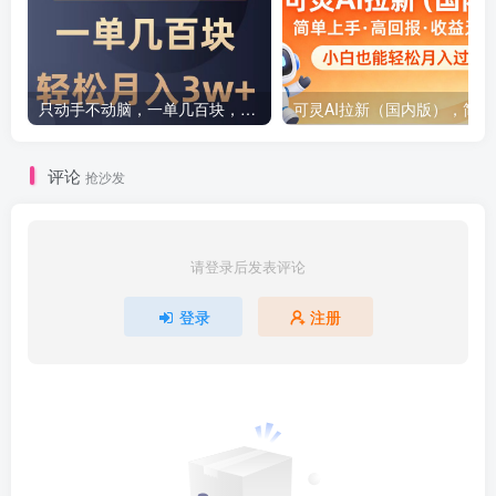
只动手不动脑，一单几百块，轻松月入2w+，看完就能直接操作，详细教程
可灵AI拉
评论
抢沙发
请登录后发表评论
登录
注册