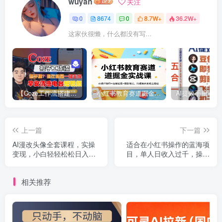
wuyan
关注
0
8674
0
8.7W+
36.2W+
这家伙很懒，什么都没有写...
【Coze工作流搭建实操教程】【coze】早安情感电台日签视频还在手动做？用扣子工作流自动生成，省时90%
小红书教育赛道掘金实战课：AI课件制作+店铺运营+爆款笔记，打通知识变现全路径
上一篇
下一篇
AI漫改头像全套课程，实操
适合在小红书操作的蓝海项
变现，小白轻轻松松日入
目，单人日收入过千，操作
600+
及其简单（保姆级玩法）
【揭秘】
相关推荐