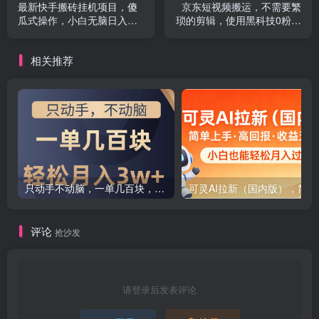
最新快手搬砖挂机项目，傻
京东短视频搬运，不需要繁
瓜式操作，小白无脑日入
琐的剪辑，使用黑科技0粉带
300-500＋
货，2024下半年新手适合的
项目，抓住机会赶紧冲
相关推荐
只动手不动脑，一单几百块，轻松月入2w+，看完就能直接操作，详细教程
可灵AI拉
评论
抢沙发
请登录后发表评论