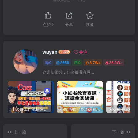
点赞
9
分享
收藏
wuyan
关注
0
8688
0
8.7W+
36.3W+
这家伙很懒，什么都没有写...
【Coze工作流搭建实操教程】【coze】早安情感电台日签视频还在手动做？用扣子工作流自动生成，省时90%
小红书教育赛道掘金实战课：AI课件制作+店铺运营+爆款笔记，打通知识变现全路径
上一篇
下一篇