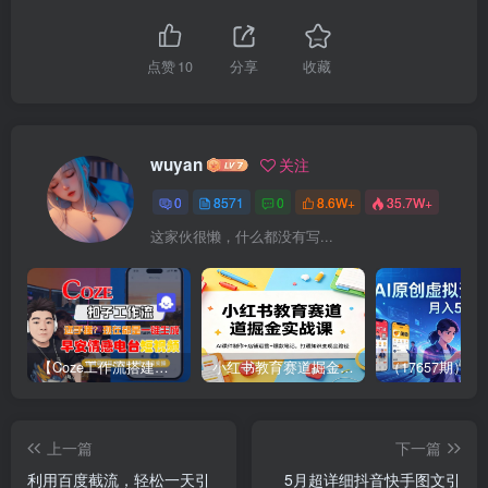
点赞
10
分享
收藏
wuyan
关注
0
8571
0
8.6W+
35.7W+
这家伙很懒，什么都没有写...
【Coze工作流搭建实操教程】【coze】早安情感电台日签视频还在手动做？用扣子工作流自动生成，省时90%
小红书教育赛道掘金实战课：AI课件制作+店铺运营+爆款笔记，打通知识变现全路径
上一篇
下一篇
利用百度截流，轻松一天引
5月超详细抖音快手图文引